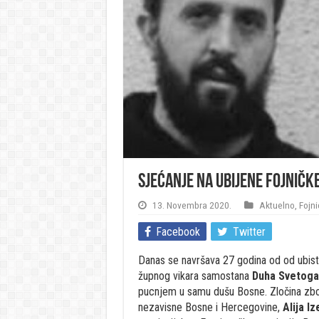
Sjećanje na ubijene fojničk
13. Novembra 2020.
Aktuelno
,
Fojni
Facebook
Twitter
Danas se navršava 27 godina od od ubis
župnog vikara samostana
Duha Svetoga 
pucnjem u samu dušu Bosne. Zločina zbog
nezavisne Bosne i Hercegovine,
Alija I