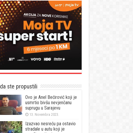
a ste propustili
Ovo je Anel Bećirović koji je
usmrtio bivšu nevjenčanu
suprugu u Sarajevu
13. Novembra 2023.
Izazvao nesreću pa ostavio
stradale u autu koji je