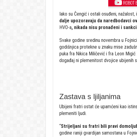
Iako su Čengić i ostali osuđeni, nažalost, i
dalje upozoravaju da naredbodavci ov
HVO-a
, nikada nisu pronađeni i sankci
Svake godine sredinu novembra u Fojnici 
godišnjica protekne u znaku mise zadušni
puka fra Nikica Miličević i fra Leon Migi
događaj ni plemenitost dvojice ubijenih s
Zastava s ljiljanima
Ubijeni fratri ostat će upamćeni kao isti
plemeniti ljudi.
“
Strijeljani su fratri bili pravi domolj
godine raniji gvardijan samostana u Fojni