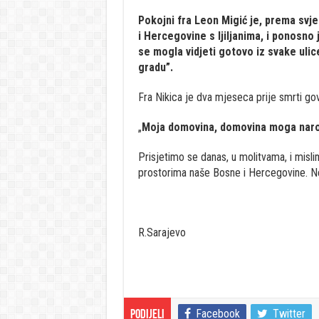
Pokojni fra Leon Migić je, prema svje
i Hercegovine s ljiljanima, i ponosno
se mogla vidjeti gotovo iz svake ul
gradu”.
Fra Nikica je dva mjeseca prije smrti gov
„
Moja domovina, domovina moga naroda
Prisjetimo se danas, u molitvama, i mislim
prostorima naše Bosne i Hercegovine. 
R.Sarajevo
Facebook
Twitter
Podijeli