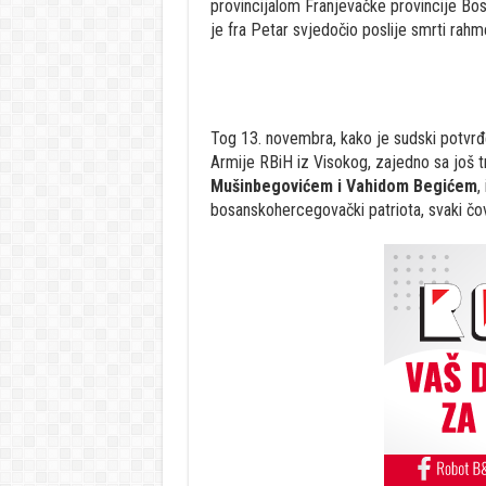
provincijalom Franjevačke provincije Bo
je fra Petar svjedočio poslije smrti rahm
Tog 13. novembra, kako je sudski potvr
Armije RBiH iz Visokog, zajedno sa još tr
Mušinbegovićem i Vahidom Begićem
,
bosanskohercegovački patriota, svaki čo