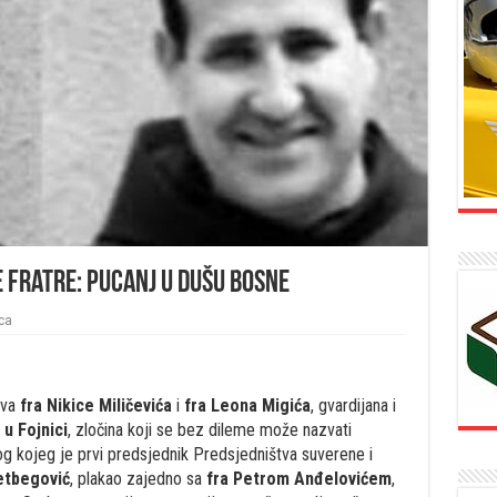
e fratre: Pucanj u dušu Bosne
ca
tva
fra Nikice Miličevića
i
fra Leona Migića
, gvardijana i
u Fojnici
, zločina koji se bez dileme može nazvati
 kojeg je prvi predsjednik Predsjedništva suverene i
zetbegović
, plakao zajedno sa
fra Petrom Anđelovićem
,