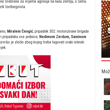
sne Srebrene za vrijeme agresije na našu zemlju, o čemu
etli Izetbegovića.
đeno,
Miralem Čengić
, pripadnik 302. motorizirane brigade
i pripadnika ove jedinice,
Nedimom Zerdom, Saminom
 izvršio je zločin zbog kojeg treba tugovati svaki istinski
vjek.
Možd