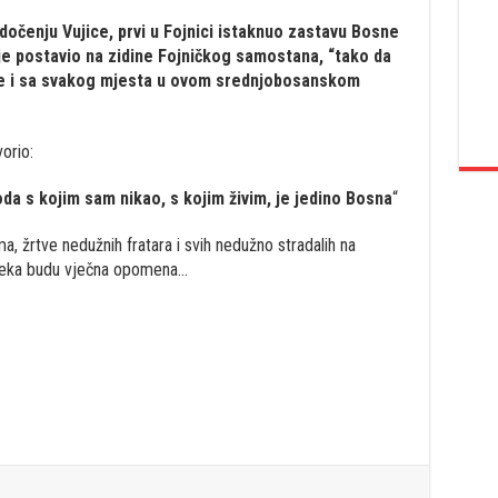
dočenju Vujice, prvi u Fojnici istaknuo zastavu Bosne
 je postavio na zidine Fojničkog samostana, “tako da
ice i sa svakog mjesta u ovom srednjobosanskom
orio:
 s kojim sam nikao, s kojim živim, je jedino Bosna
“
a, žrtve nedužnih fratara i svih nedužno stradalih na
Neka budu vječna opomena…