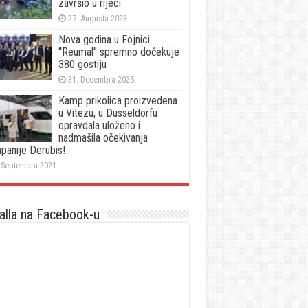
završio u rijeci
27. Augusta 2023.
Nova godina u Fojnici:
“Reumal” spremno dočekuje
380 gostiju
31. Decembra 2025.
Kamp prikolica proizvedena
u Vitezu, u Düsseldorfu
opravdala uloženo i
nadmašila očekivanja
panije Derubis!
 Septembra 2021.
lla na Facebook-u