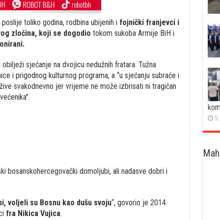
 poslije toliko godina, rodbina ubijenih i
fojnički franjevci i
og zločina, koji se dogodio
tokom sukoba Armije BiH i
onirani.
obilježi sjećanje na dvojicu nedužnih fratara. Tužna
ce i prigodnog kulturnog programa, a “u sjećanju subraće i
ć žive svakodnevno jer vrijeme ne može izbrisati ni tragičan
većenika”.
kom
5.
Maha
nski bosanskohercegovački domoljubi, ali nadasve dobri i
ubi, voljeli su Bosnu kao dušu svoju
“, govorio je 2014.
ci
fra Nikica Vujica
.