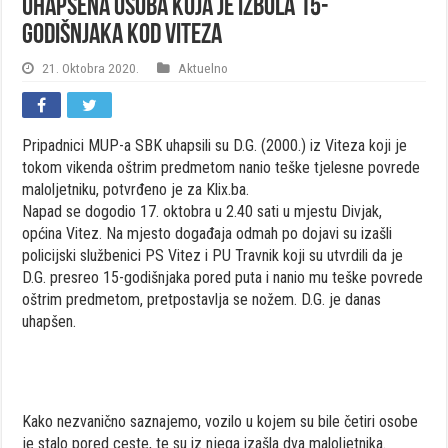
Uhapšena osoba koja je izbola 15-
godišnjaka kod Viteza
21. Oktobra 2020.
Aktuelno
Pripadnici MUP-a SBK uhapsili su D.G. (2000.) iz Viteza koji je
tokom vikenda oštrim predmetom nanio teške tjelesne povrede
maloljetniku, potvrđeno je za Klix.ba.
Napad se dogodio 17. oktobra u 2.40 sati u mjestu Divjak,
općina Vitez. Na mjesto događaja odmah po dojavi su izašli
policijski službenici PS Vitez i PU Travnik koji su utvrdili da je
D.G. presreo 15-godišnjaka pored puta i nanio mu teške povrede
oštrim predmetom, pretpostavlja se nožem. D.G. je danas
uhapšen.
Kako nezvanično saznajemo, vozilo u kojem su bile četiri osobe
je stalo pored ceste, te su iz njega izašla dva maloljetnika.