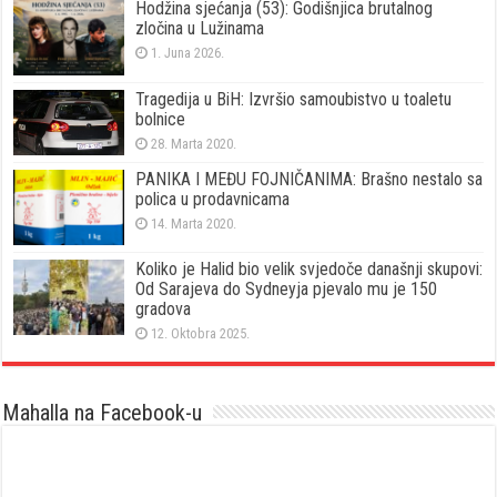
Hodžina sjećanja (53): Godišnjica brutalnog
zločina u Lužinama
1. Juna 2026.
Tragedija u BiH: Izvršio samoubistvo u toaletu
bolnice
28. Marta 2020.
PANIKA I MEĐU FOJNIČANIMA: Brašno nestalo sa
polica u prodavnicama
14. Marta 2020.
Koliko je Halid bio velik svjedoče današnji skupovi:
Od Sarajeva do Sydneyja pjevalo mu je 150
gradova
12. Oktobra 2025.
Mahalla na Facebook-u