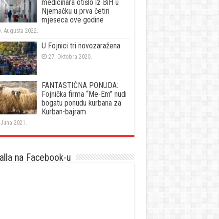
medicinara otišlo iz BiH u
Njemačku u prva četiri
mjeseca ove godine
. Augusta 2022.
U Fojnici tri novozaražena
27. Oktobra 2020.
FANTASTIČNA PONUDA:
Fojnička firma “Me-Em” nudi
bogatu ponudu kurbana za
Kurban-bajram
 Juna 2021.
lla na Facebook-u