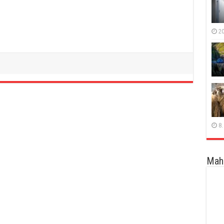
20
8.
Maha