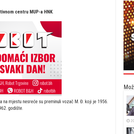
tivnom centru MUP-a HNK
.
Možd
 a na mjestu nesreće su preminuli vozač M. Đ. koji je 1956.
962. godište.
20