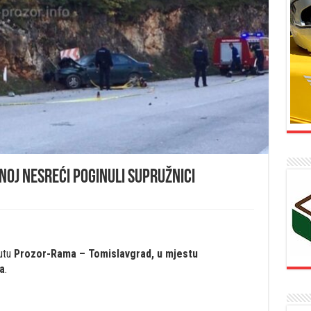
noj nesreći poginuli supružnici
utu
Prozor-Rama – Tomislavgrad, u mjestu
a
.