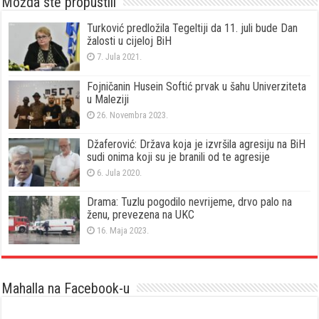
Možda ste propustili
Turković predložila Tegeltiji da 11. juli bude Dan
žalosti u cijeloj BiH
7. Jula 2021.
Fojničanin Husein Softić prvak u šahu Univerziteta
u Maleziji
26. Novembra 2023.
Džaferović: Država koja je izvršila agresiju na BiH
sudi onima koji su je branili od te agresije
6. Jula 2020.
Drama: Tuzlu pogodilo nevrijeme, drvo palo na
ženu, prevezena na UKC
16. Maja 2023.
Mahalla na Facebook-u