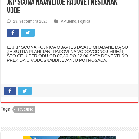
JKP Šćona najavljuje radove i nestanak
vode
28. Septembra 2020.
Aktuelno
,
Fojnica
IZ JKP ŠĆONA FOJNICA OBAVJEŠTAVAJU GRAĐANE DA SU
ZA SUTRA PLANIRANI RADOVI NA VODOVODNOJ MREŽI,
ŠTO ĆE U PERIODU OD 07,30 DO 22,00 SATA DOVESTI DO
PREKIDA U VODOSNABDIJEVANJU POTROŠAČA.
Tags
IZDVOJENO