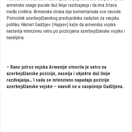
armenske snage pucale duž linije razdvajanja i da ima žrtava
među civilima. Armenska strana nije komentarisala ove navode.
Pomoćnik azerbejdžanskog predsjednika zadužen za vanjsku
politiku Hikmet Gadžijev (Hajiyev) kaže da armenska vojska
nastavlja intenzivnu vatru po pozicijama azerbejdžanske vojske i
naseljima.
– Rano jutros vojska Armenije otvorila je vatru na
azerbejdžanske pozicije, naselja i objekte duž linije
razdvajanja… I sada se intenzivno napadaju pozicije
azerbejdžanske vojske – navodi se u saopćenju Gadžijeva.