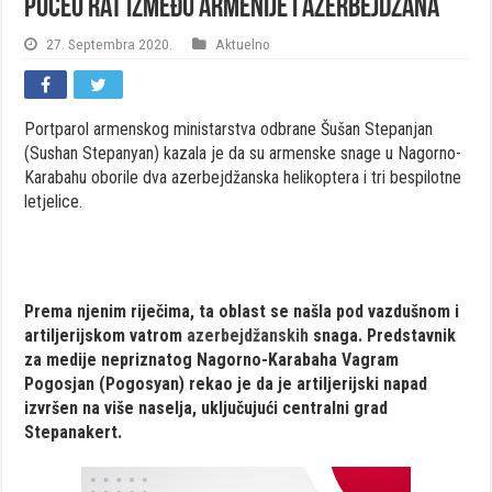
Počeo rat između Armenije i Azerbejdžana
27. Septembra 2020.
Aktuelno
Portparol armenskog ministarstva odbrane Šušan Stepanjan
(Sushan Stepanyan) kazala je da su armenske snage u Nagorno-
Karabahu oborile dva azerbejdžanska helikoptera i tri bespilotne
letjelice.
Prema njenim riječima, ta oblast se našla pod vazdušnom i
artiljerijskom vatrom
azerbejdžanskih
snaga. Predstavnik
za medije nepriznatog Nagorno-Karabaha Vagram
Pogosjan (Pogosyan) rekao je da je artiljerijski napad
izvršen na više naselja, uključujući centralni grad
Stepanakert.