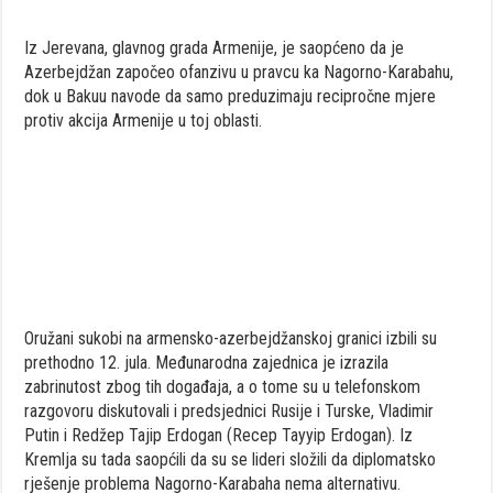
Iz Jerevana, glavnog grada Armenije, je saopćeno da je
Azerbejdžan započeo ofanzivu u pravcu ka Nagorno-Karabahu,
dok u Bakuu navode da samo preduzimaju recipročne mjere
protiv akcija Armenije u toj oblasti.
Oružani sukobi na armensko-azerbejdžanskoj granici izbili su
prethodno 12. jula. Međunarodna zajednica je izrazila
zabrinutost zbog tih događaja, a o tome su u telefonskom
razgovoru diskutovali i predsjednici Rusije i Turske, Vladimir
Putin i Redžep Tajip Erdogan (Recep Tayyip Erdogan). Iz
Kremlja su tada saopćili da su se lideri složili da diplomatsko
rješenje problema Nagorno-Karabaha nema alternativu.