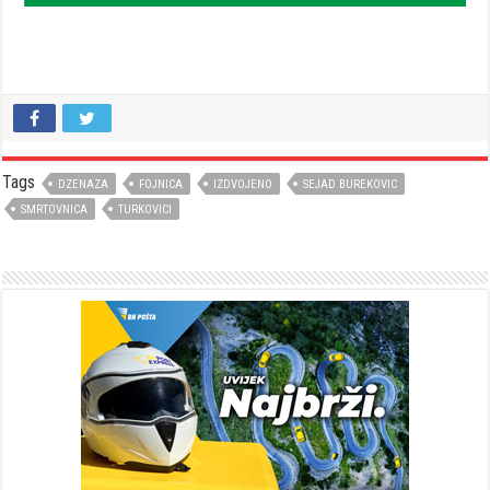
Tags
DZENAZA
FOJNICA
IZDVOJENO
SEJAD BUREKOVIC
SMRTOVNICA
TURKOVICI