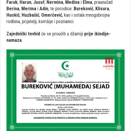
Faruk
,
Harun
,
Jusuf
,
Nermina
,
Medina
i
Elma
, praunučad
Berina
,
Merima
i
Adin
, te porodice:
Bureković
,
Klisura
,
Huskić
,
Huzbašić
,
Omerčević
, kao i ostala mnogobrojna
rodbina, prijatelji, komšije i poznanici.
Zajednički tevhid
će se proučiti u džamiji
prije ikindije-
namaza
.