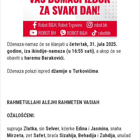
Dženaza-namaz će se klanjati u
četvrtak, 31. jula 2025.
godine, iza ikindije-namaza (u 16:55 sati)
, a ukop će se
obaviti u
haremu Barakovići.
Dženaza polazi ispred
džamije u Turkovićima
.
RAHMETULLAHI ALEJHI RAHMETEN VASIAH
OŽALOŠĆENI:
supruga
Zlatka
, sin
Selver
, kćerke
Edina
i
Jasmina
, snaha
Mirzeta
, zet
Safet
, braća
Sizahija
,
Behadija
i
Zuhdija
, unučad