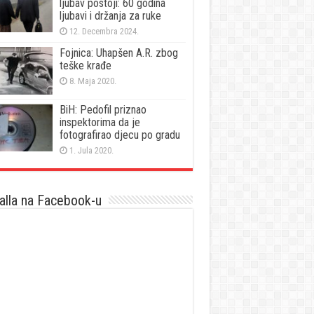
ljubav postoji: 60 godina
ljubavi i držanja za ruke
12. Decembra 2024.
Fojnica: Uhapšen A.R. zbog
teške krađe
8. Maja 2020.
BiH: Pedofil priznao
inspektorima da je
fotografirao djecu po gradu
1. Jula 2020.
lla na Facebook-u