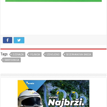
Tags
DZENAZA
FOJNICA
IZDVOJENO
SECERHANOVA BASCA
SMRTOVNICA