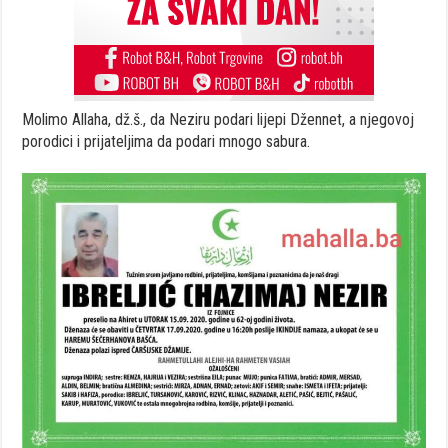
Molimo Allaha, dž.š., da Neziru podari lijepi Džennet, a njegovoj
porodici i prijateljima da podari mnogo sabura.