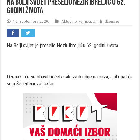
Na Bolji svijet preselio Nezir Ibreljić u 62.
godini života
16. Septembra 2020.
Aktuelno
,
Fojnica
,
Umrli i dženaze
Na Bolji svijet je preselio Nezir Ibreljić u 62. godini života.
Dženaza će se obaviti u četvrtak iza ikindije namaza, a ukopat će
se u Šečerhanovoj bašči.