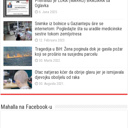
Preminuo je LUKA (MARKO) BRADARA sa
Oglavka
6. Juna 2025.
Snimke iz bolnice u Gaziantepu šire se
internetom: Pogledajte šta su uradile medicinske
sestre tokom zemljotresa
12. Februara 2023.
Tragedija u BiH: Žena poginula dok je gasila požar
koji se proširio na susjednu parcelu
30. Marta 2022.
Otac natjerao kćer da obrije glavu jer je ismijavala
djevojku oboljelu od raka
30. Augusta 2021.
Mahalla na Facebook-u