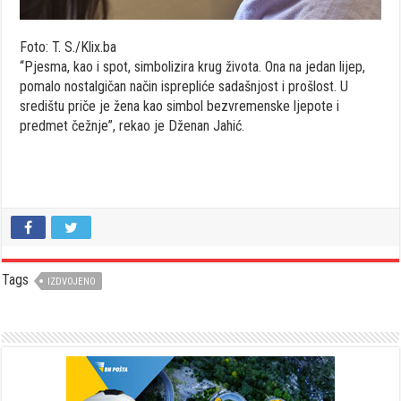
Foto: T. S./Klix.ba
“Pjesma, kao i spot, simbolizira krug života. Ona na jedan lijep,
pomalo nostalgičan način isprepliće sadašnjost i prošlost. U
središtu priče je žena kao simbol bezvremenske ljepote i
predmet čežnje”, rekao je Dženan Jahić.
Tags
IZDVOJENO