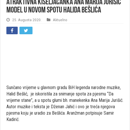
Atraktivna Kiseljačanka Ana Marija Jurišić
model u novom spotu Halida Bešlića
25. Augusta 2020.
Aktuelno
Sunčano vrijeme u glavnom gradu BiH legenda narodne muzike,
Halid Bešlić, je iskoristila za snimanje spota za pjesmu “Da
vrijeme stane”, a u spotu glumi bh. manekenka Ana Marija Jurišić.
Autor muzike i teksta je Dženan Jahić i ovo je treća njegova
pjesma koju je uradio za Bešlića. Aranžman potpisuje Samir
Kadirić.