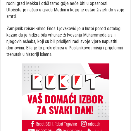
rodni grad Mekku i otići tamo gdje neće biti u opasnosti.
Utočište je našao u gradu Medini u kojoj je ostao živjeti do svoje
smrti.
Zamjenik reisu-l-ulme Enes Ljevaković je u hutbi pored ostalog
kazao da je hidžra bila vrhunac žrtvovanja Muhammeda a.s. i
njegovih ashaba, koji su bili prisiljeni radi svoje vjere napustiti
domovinu. Bila je to prekretnica u Poslanikovoj misiji i prijelomni
trenutak u historiji islama.