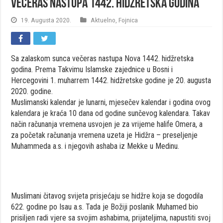
Večeras nastupa 1442. Hidžretska godina
19. Augusta 2020.
Aktuelno
,
Fojnica
Sa zalaskom sunca večeras nastupa Nova 1442. hidžretska
godina. Prema Takvimu Islamske zajednice u Bosni i
Hercegovini 1. muharrem 1442. hidžretske godine je 20. augusta
2020. godine.
Muslimanski kalendar je lunarni, mjesečev kalendar i godina ovog
kalendara je kraća 10 dana od godine sunčevog kalendara. Takav
način računanja vremena usvojen je za vrijeme halife Omera, a
za početak računanja vremena uzeta je Hidžra – preseljenje
Muhammeda a.s. i njegovih ashaba iz Mekke u Medinu.
Muslimani čitavog svijeta prisjećaju se hidžre koja se dogodila
622. godine po Isau a.s. Tada je Božiji poslanik Muhamed bio
prisiljen radi vjere sa svojim ashabima, prijateljima, napustiti svoj