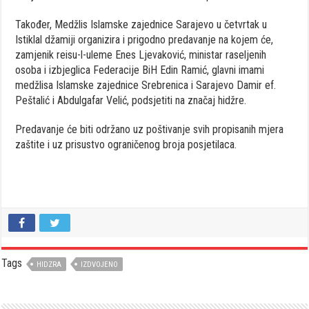
Također, Medžlis Islamske zajednice Sarajevo u četvrtak u
Istiklal džamiji organizira i prigodno predavanje na kojem će,
zamjenik reisu-l-uleme Enes Ljevaković, ministar raseljenih
osoba i izbjeglica Federacije BiH Edin Ramić, glavni imami
medžlisa Islamske zajednice Srebrenica i Sarajevo Damir ef.
Peštalić i Abdulgafar Velić, podsjetiti na značaj hidžre.
Predavanje će biti održano uz poštivanje svih propisanih mjera
zaštite i uz prisustvo ograničenog broja posjetilaca.
Tags
HIDZRA
IZDVOJENO