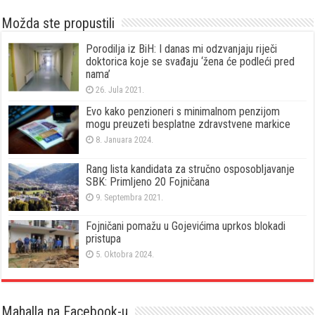
Možda ste propustili
Porodilja iz BiH: I danas mi odzvanjaju riječi
doktorica koje se svađaju ‘žena će podleći pred
nama’
26. Jula 2021.
Evo kako penzioneri s minimalnom penzijom
mogu preuzeti besplatne zdravstvene markice
8. Januara 2024.
Rang lista kandidata za stručno osposobljavanje
SBK: Primljeno 20 Fojničana
9. Septembra 2021.
Fojničani pomažu u Gojevićima uprkos blokadi
pristupa
5. Oktobra 2024.
Mahalla na Facebook-u