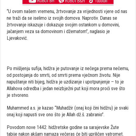
“U ovom našem vremenu, žrtvovanje za vrijednosti vjere od nas
ne traži da se iselimo iz svojih domova. Naprotiv. Danas se
žrtvovanje iskazuje i dokazuje svojim ostankom u domovini,
jačanjem veza sa domovinom i džematom”, naglasio je
Ljevaković.
Po mišljenju sufija, hidžra je putovanje iz nečega prema nečemu,
od postojanja do smrti, od smrti prema vječnom životu. Nije
napuštanje niti bijeg, hidžra je uzdizanje i upotpunjenje – to je
Allahova odredba i jedan neizbježni put koji mora proći sve što
je stvoreno.
Muhammed a.s. je kazao “Muhadžir (onaj koji čini hidžru) je svaki
onaj koji napusti sve ono što je Allah dž.š. zabranio”.
Povodom nove 1442. hidžretske godine sa sarajevske Žute
tabije nakon akšam namaza večeras će biti upriličen vatromet.