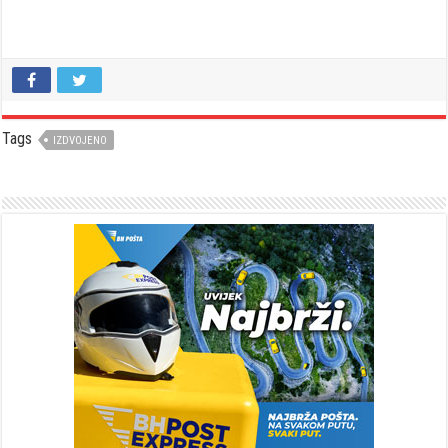
Tags
IZDVOJENO