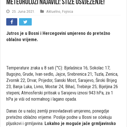
Meteorolozi najavili: Stiže osvježenje!
25. Juna 2021.
Aktuelno
,
Fojnica
Jutros je u Bosni i Hercegovini umjereno do pretežno
oblačno vrijeme.
Temperature zraka u 8 sati (°C): Bjelašnica 16; Sokolac 17;
Bugojno, Grude, Ivan-sedlo, Jajce, Srebrenica 21; Tuzla, Zenica,
Zvornik 22; Drvar, Prijedor, Sanski Most, Sarajevo, Široki Brijeg
23; Banja Luka, Livno, Mostar 24; Bihać, Trebinje 25; Bijeljina 26
stepeni; Atmosferski pritisak u Sarajevu iznosi 943 hPa, za 1
hPa je viši od normalnog i lagano opada.
Danas će u našoj zemlji preovladavati umjereno, ponegdje
pretežno oblačno vrijeme. Poslije podne u Bosni se očekuju
pljuskovi i grmljavina.
Lokalno je moguće jače grmljavinsko