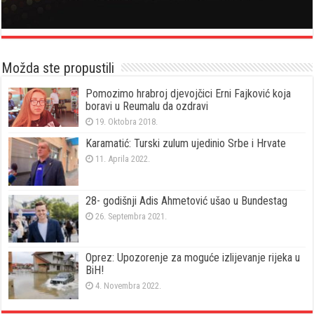
Možda ste propustili
Pomozimo hrabroj djevojčici Erni Fajković koja
boravi u Reumalu da ozdravi
19. Oktobra 2018.
Karamatić: Turski zulum ujedinio Srbe i Hrvate
11. Aprila 2022.
28- godišnji Adis Ahmetović ušao u Bundestag
26. Septembra 2021.
Oprez: Upozorenje za moguće izlijevanje rijeka u
BiH!
4. Novembra 2022.