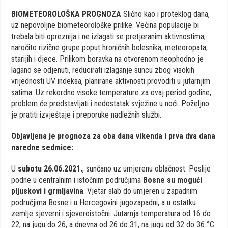
BIOMETEOROLOŠKA PROGNOZA
Slično kao i proteklog dana,
uz nepovoljne biometeorološke prilike. Većina populacije bi
trebala biti opreznija i ne izlagati se pretjeranim aktivnostima,
naročito rizične grupe poput hroničnih bolesnika, meteoropata,
starijih i djece. Prilikom boravka na otvorenom neophodno je
lagano se odjenuti, reducirati izlaganje suncu zbog visokih
vrijednosti UV indeksa, planirane aktivnosti provoditi u jutarnjim
satima. Uz rekordno visoke temperature za ovaj period godine,
problem će predstavljati i nedostatak svježine u noći. Poželjno
je pratiti izvještaje i preporuke nadležnih službi.
Objavljena je prognoza za oba dana vikenda i prva dva dana
naredne sedmice:
U
subotu 26.06.2021.
, sunčano uz umjerenu oblačnost. Poslije
podne u centralnim i istočnim područjima
Bosne su mogući
pljuskovi i grmljavina
. Vjetar slab do umjeren u zapadnim
područjima Bosne i u Hercegovini jugozapadni, a u ostatku
zemlje sjeverni i sjeveroistočni. Jutarnja temperatura od 16 do
22, na jugu do 26, a dnevna od 26 do 31, na jugu od 32 do 36 °C.