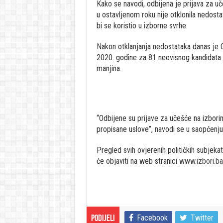
Kako se navodi, odbijena je prijava za u
u ostavljenom roku nije otklonila nedostat
bi se koristio u izborne svrhe.
Nakon otklanjanja nedostataka danas je C
2020. godine za 81 neovisnog kandidata ka
manjina.
“Odbijene su prijave za učešće na izbori
propisane uslove”, navodi se u saopćenju
Pregled svih ovjerenih političkih subjek
će objaviti na web stranici
www.izbori.ba
Facebook
Twitter
Podijeli