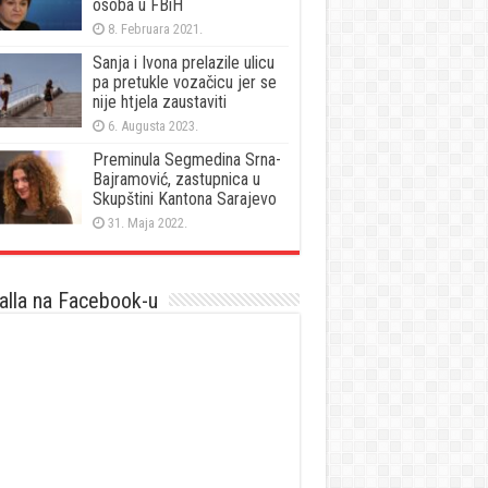
osoba u FBiH
8. Februara 2021.
Sanja i Ivona prelazile ulicu
pa pretukle vozačicu jer se
nije htjela zaustaviti
6. Augusta 2023.
Preminula Segmedina Srna-
Bajramović, zastupnica u
Skupštini Kantona Sarajevo
31. Maja 2022.
lla na Facebook-u