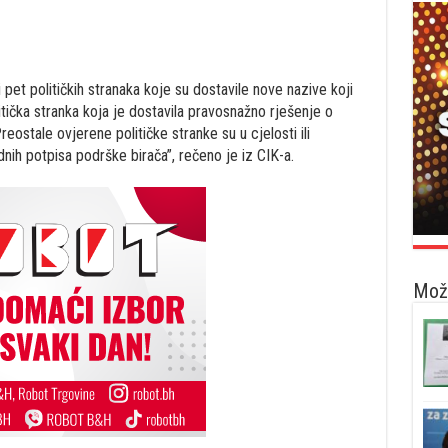
pet političkih stranaka koje su dostavile nove nazive koji
litička stranka koja je dostavila pravosnažno rješenje o
reostale ovjerene političke stranke su u cjelosti ili
dnih potpisa podrške birača”, rečeno je iz CIK-a.
Možd