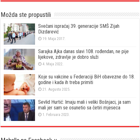
Možda ste propustili
Svečani ispraćaj 39. generacije SMŠ Zijah
Dizdarević
19. Maja 2017.
Sarajka Ajka danas slavi 108. rođendan, ne pije
lijekove, zdravlje je dobro služi
4. Maja 2022.
Koje su vakcine u Federaciji BiH obavezne do 18.
godine i kada ih treba primiti
21. Augusta 2025.
Sevlid Hurtić: Imaju mali i veliki Bošnjaci, ja sam
mali jer sam se osunetio sa četiri mjeseca
1. Februara 2023.