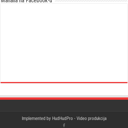
Mahalla na Facebook-u
Implemented by
HudHudPro - Video produkcija