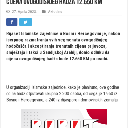
Cijena ovogodišnjeg hadža 12.650 KM
27. Aprila 2023.
Aktuelno
Rijaset Islamske zajednice u Bosni i Hercegovini je, nakon
iscrpnog razmatranja svih segmenata ovogodišnjeg
hodočašća i akceptiranja trenutnih cijena prijevoza,
smještaja i taksi u Saudijskoj Arabiji, donio odluku da
cijena ovogodišnjeg hadža bude 12.650 KM po osobi.
U organizaciji Islamske zajednice, kako je planirano, ove godine
će na hadž otputovati ukupno 2.200 osoba, od čega je 1.960 iz
Bosne i Hercegovine, a 240 iz dijaspore i domovinskih zemalja.