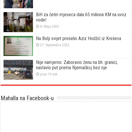
BiH za četiri mjeseca dala 65 miliona KM na uvoz
vode!
8. Maja 2022.
Na Bolji svijet preselio Aziz Hodžić iz Kreševa
27. Septembra 2022.
Nije namjerno: Zaboravio ženu na bh. granici,
nastavio put prema Njemačkoj bez nje
prije 19 sati
Mahalla na Facebook-u