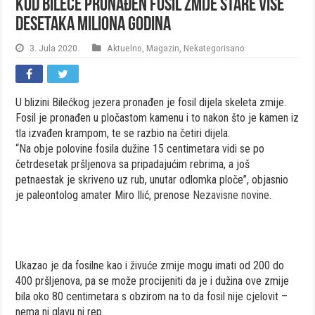
Kod Bileće pronađen fosil zmije stare više
desetaka miliona godina
3. Jula 2020.
Aktuelno
,
Magazin
,
Nekategorisano
U blizini Bilećkog jezera pronađen je fosil dijela skeleta zmije.
Fosil je pronađen u pločastom kamenu i to nakon što je kamen iz
tla izvađen krampom, te se razbio na četiri dijela.
“Na obje polovine fosila dužine 15 centimetara vidi se po
četrdesetak pršljenova sa pripadajućim rebrima, a još
petnaestak je skriveno uz rub, unutar odlomka ploče”, objasnio
je paleontolog amater Miro Ilić, prenose
Nezavisne novine
.
Ukazao je da fosilne kao i živuće zmije mogu imati od 200 do
400 pršljenova, pa se može procijeniti da je i dužina ove zmije
bila oko 80 centimetara s obzirom na to da fosil nije cjelovit –
nema ni glavu ni rep.