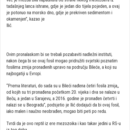
tadašnjeg lanca ishrane, gdje je jedan dio tijela pojeden, a ovaj
je potonuo na morsko dno, gdje je prekriven sedimentom i
okamenjen”, kazao je
Ilić.
Ovim pronalaskom bi se trebali pozabaviti nadležni instituti,
nakon čega bi se ovaj fosil mogao pridružiti svjetski poznatim
fosilima zmija pronađenih upravo na području Bileće, a koji su
najbogatiji u Evropi.
“Prema literaturi, do sada su u Bileći nađena četiri fosila zmija,,
od kojih su tri pronađena početkom 20. vijeka i dva se nalaze u
Beču, a jedan u Sarajevu, a 2016. godine je pronađen četvrti i
nalazi se u Beogradu”, podsjetio je Ilić dodajući da bi ovaj fosil,
iako malen i naučno neobrađen, mogao biti peti po redu.
Tvrdi da je ovo reptil iz ere mezozoika i kao takav jedini u RS-u
iz tog doba.