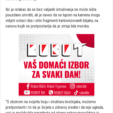
Ilić je istakao da se bez valjanih istraživanja ne može ništa
pouzdano utvrditi, ali je naveo da se lupom na kamenu mogu
vidjeti ostaci riba i sitni fragmenti karbonizovanih biljaka, na
osnovu kojih se pretpostavlja da je zmija bila morska.
“S obzirom na svijetlu boju i strukturu krečnjaka, možemo
pretpostaviti i to da je živjela u zdravoj sredini i da nije uginula,
već je možda bila napadnuta od strane nekog mesoždera iz