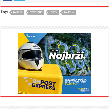
Tags
FOJNICA
IZDVOJENO
LOPOV
POLICIJA