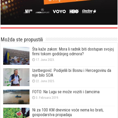
Možda ste propustili
Šta kaže zakon: Mora li radnik biti dostupan svojoj
firmi tokom godišnjeg odmora?
17. Juna 2023.
Izetbegović: Podijelili bi Bosnu i Hercegovinu da
nije bilo SDA
22. Juna 2025.
FOTO: Na Lugu se može voziti i čamcima
3. Februara 2019.
Ni za 100 KM dnevnice voće nema ko brati,
gospodarstva propadaju