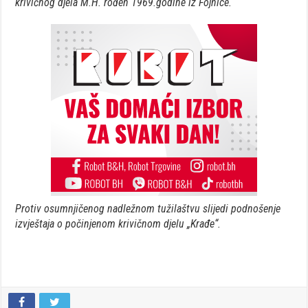
krivičnog djela M.H. rođen 1969.godine iz Fojnice.
Protiv osumnjičenog nadležnom tužilaštvu slijedi podnošenje
izvještaja o počinjenom krivičnom djelu „Krađe“.