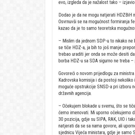
evo, izgleda da je nažalost tako – izjavio
Dodao je da ne mogu natjerati HDZBiH na
Osvrnuvši se na mogućnost formiranja fede
kazao da je to samo teoretska mogućnos
– Mislim da jednom SDP-u to nikako ne bi 
se tiče HDZ-a, ja bih to još manje prepor
trebao uraditi jer onda se može desiti d
borba HDZ-u sa SDA sigurno ne treba – p
Govoreći o novom prijedlogu za ministra 
Kadrovska komisija i da postoji nekoliko i
moguće opstrukcije SNSD-a pri izboru no
državnih agencija.
– Očekujem blokade u svemu, što se tiče 
ćemo imenovati. Mi uporno očekujemo d
30 pozicija, gdje su SIPA, RAK, UIO i ta
natjerati da se sa nama govore, ali upo
sjednicu Vijeća ministara, gdje je samo 