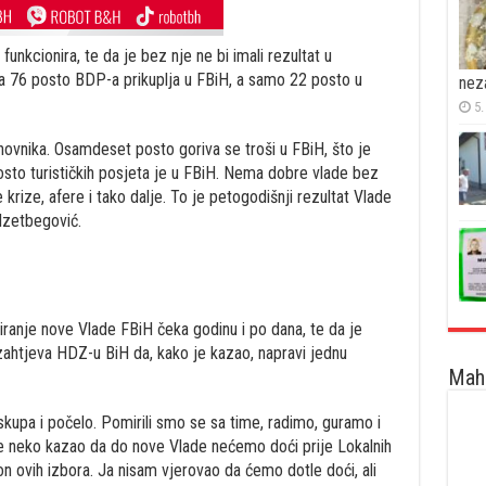
unkcionira, te da je bez nje ne bi imali rezultat u
da 76 posto BDP-a prikuplja u FBiH, a samo 22 posto u
nez
5.
ovnika. Osamdeset posto goriva se troši u FBiH, što je
to turističkih posjeta je u FBiH. Nema dobre vlade bez
krize, afere i tako dalje. To je petogodišnji rezultat Vlade
 Izetbegović.
ranje nove Vlade FBiH čeka godinu i po dana, te da je
zahtjeva HDZ-u BiH da, kako je kazao, napravi jednu
Maha
kupa i počelo. Pomirili smo se sa time, radimo, guramo i
je neko kazao da do nove Vlade nećemo doći prije Lokalnih
n ovih izbora. Ja nisam vjerovao da ćemo dotle doći, ali