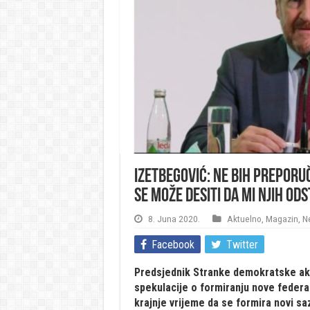
Izetbegović: Ne bih preporuč
se može desiti da mi njih od
8. Juna 2020.
Aktuelno
,
Magazin
,
N
Facebook
Twitter
Predsjednik Stranke demokratske akci
spekulacije o formiranju nove federal
krajnje vrijeme da se formira novi s