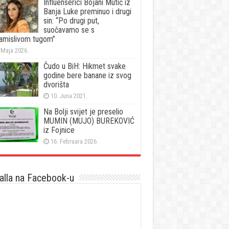
Influenserici Bojani Mutić iz
Banja Luke preminuo i drugi
sin: “Po drugi put,
suočavamo se s
amislivom tugom”
 Maja 2026.
Čudo u BiH: Hikmet svake
godine bere banane iz svog
dvorišta
10. Juna 2021.
Na Bolji svijet je preselio
MUMIN (MUJO) BUREKOVIĆ
iz Fojnice
16. Februara 2026.
lla na Facebook-u