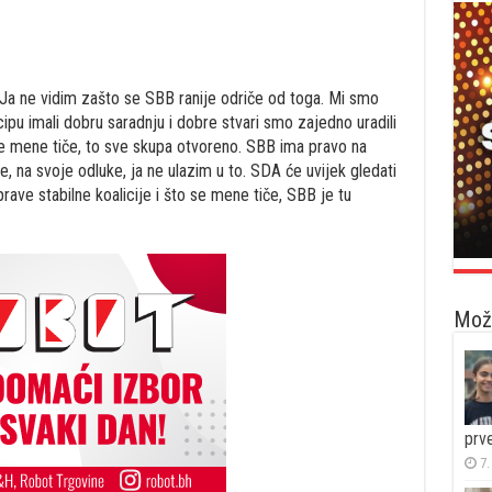
. Ja ne vidim zašto se SBB ranije odriče od toga. Mi smo
ncipu imali dobru saradnju i dobre stvari smo zajedno uradili
e mene tiče, to sve skupa otvoreno. SBB ima pravo na
je, na svoje odluke, ja ne ulazim u to. SDA će uvijek gledati
prave stabilne koalicije i što se mene tiče, SBB je tu
Možd
prv
7.