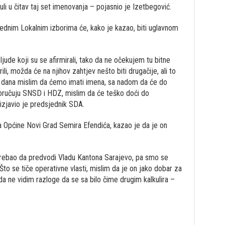
uli u čitav taj set imenovanja – pojasnio je Izetbegović.
ednim Lokalnim izborima će, kako je kazao, biti uglavnom
jude koji su se afirmirali, tako da ne očekujem tu bitne
i, možda će na njihov zahtjev nešto biti drugačije, ali to
ak dana mislim da ćemo imati imena, sa nadom da će do
poručuju SNSD i HDZ, mislim da će teško doći do
izjavio je predsjednik SDA.
a Općine Novi Grad Semira Efendića, kazao je da je on
 trebao da predvodi Vladu Kantona Sarajevo, pa smo se
Što se tiče operativne vlasti, mislim da je on jako dobar za
 da ne vidim razloge da se sa bilo čime drugim kalkulira –