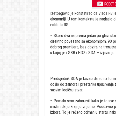
Izetbegović je konstatirao da Vlada FBiH f
ekonomiji. U tom kontekstu je naglasio 
entitetu RS.
– Skoro dva na prema jedan po glavi stan
direktno povezano sa ekonomijom, 90 pos
dobrog premijera, bez obzira na trenutne 
u kojoj je i SBB i HDZ i SDA – izjavio je
Predsjednik SDA je kazao da se na formi
došlo do zamora i prestanka upućivanja 
sasvim logičnu stvar.
– Pomalo smo zaboravili kako je to sve s
mislim da je krajnje vrijeme. Poodavno 
izbora. To je rečeno odmah u startu, nako