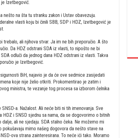
 je Izetbegović.
 nešto na šta tu stranku zakon i Ustav obavezuju.
ralne vlasti koju bi činili SBB, SDP i HDZ, Izetbegović je
t.
trebalo, ali njihova stvar. Ja im ne bih preporučio. A što
učio. Da HDZ odstrani SDA iz vlasti, to nipošto ne bi
a SDA odluči da jednog dana HDZ odstrani iz vlasti. Takva
oručio je Izetbegović.
sigurnosti BiH, najavio je da će ove sedmice zasijedati
mena koje nije želio otkriti. Prokomentirao je zatim i
vog ministra, te vezanje tog procesa sa izborom čelnika
SNSD-a. Nažalost. Ali neće biti ni tih imenovanja. Sve
a HDZ i SNSD sjednu sa nama, da se dogovorimo o bitnih
ko dalje, ali ne sjedaju. SDA stalno čeka. Ne možemo mi
rno pokušavaju mimo našeg dogovora da nešto stave na
SNSD-ova strana zainteresirana. To neće ići tako. Moramo