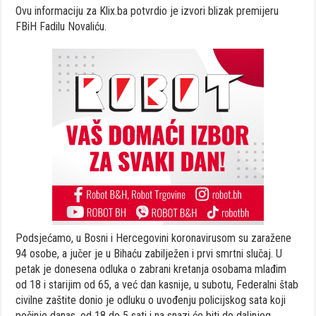
Ovu informaciju za Klix.ba potvrdio je izvori blizak premijeru
FBiH Fadilu Novaliću.
Podsjećamo, u Bosni i Hercegovini koronavirusom su zaražene
94 osobe, a jučer je u Bihaću zabilježen i prvi smrtni slučaj. U
petak je donesena odluka o zabrani kretanja osobama mlađim
od 18 i starijim od 65, a već dan kasnije, u subotu, Federalni štab
civilne zaštite donio je odluku o uvođenju policijskog sata koji
počinje danas, od 18 do 5 sati i na snazi će biti do daljnjeg.