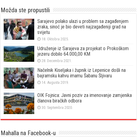
Možda ste propustili
Sarajevo polako ulazi u problem sa zagađenjem
zraka, sinoć je bio deveti najzagađeniji grad na
svijetu
18. Oktobra 2025.
Udruženje iz Sarajeva za projekat o Prokoškom
jezeru dobilo 64.000,00 KM
28. Decembra 2021.
Načelnik Kiseljaka i župnik iz Lepenice došli na
bajramsku kahvu imamu Šabanu Šljivaru
14. Augusta 2019.
OIK Fojnica: Javni poziv za imenovanje zamjenika
članova biračkih odbora
30. Septembra 2020.
Mahalla na Facebook-u