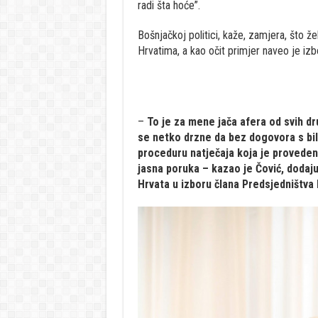
radi šta hoće”.
Bošnjačkoj politici, kaže, zamjera, što že
Hrvatima, a kao očit primjer naveo je iz
–
To je za mene jača afera od svih dr
se netko drzne da bez dogovora s bil
proceduru natječaja koja je provedena
jasna poruka – kazao je Čović, dodajuć
Hrvata u izboru člana Predsjedništva