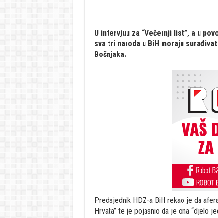
U intervjuu za “Večernji list”, a u po
sva tri naroda u BiH moraju surađivat
Bošnjaka.
Predsjednik HDZ-a BiH rekao je da afera 
Hrvata” te je pojasnio da je ona “djelo j