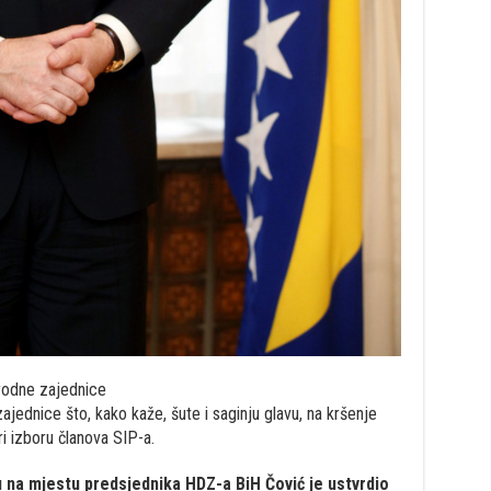
arodne zajednice
jednice što, kako kaže, šute i saginju glavu, na kršenje
ri izboru članova SIP-a.
 na mjestu predsjednika HDZ-a BiH Čović je ustvrdio