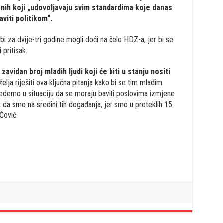
onih koji „udovoljavaju svim standardima koje danas
aviti politikom“.
bi za dvije-tri godine mogli doći na čelo HDZ-a, jer bi se
 pritisak.
vidan broj mladih ljudi koji će biti u stanju nositi
elja riješiti ova ključna pitanja kako bi se tim mladim
ovedemo u situaciju da se moraju baviti poslovima izmjene
e da smo na sredini tih događanja, jer smo u proteklih 15
Čović.