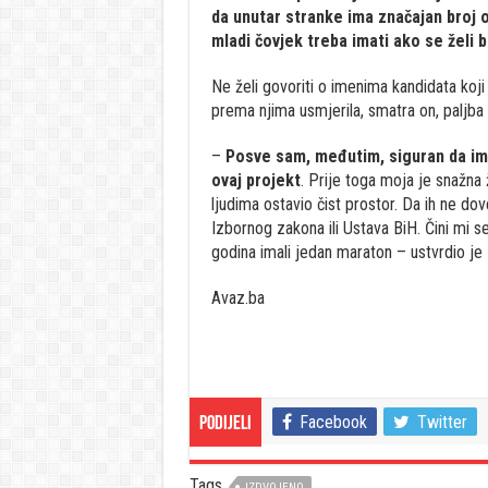
da unutar stranke ima značajan broj 
mladi čovjek treba imati ako se želi b
Ne želi govoriti o imenima kandidata koji 
prema njima usmjerila, smatra on, paljba i
–
Posve sam, međutim, siguran da im za
ovaj projekt
. Prije toga moja je snažna ž
ljudima ostavio čist prostor. Da ih ne d
Izbornog zakona ili Ustava BiH. Čini mi s
godina imali jedan maraton – ustvrdio je 
Avaz.ba
Facebook
Twitter
Podijeli
Tags
IZDVOJENO