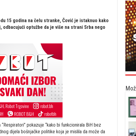
vodu 15 godina na čelu stranke, Čović je istaknuo kako
i, odbacujući optužbe da je više na strani Srba nego
Možd
“Respiratori” pokazuje “kako bi funkcionirala BiH bez
ednog dijela bošnjačke politike koja je mislila da može da