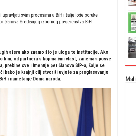
li upravljati svim procesima u BiH i šalje loše poruke
bor članova Središnjeg izbornog povjerenstva BiH.
ugih afera ako znamo što je uloga te institucije. Ako
o kim, od partnera s kojima čini vlast, zanemari posve
, prekine sve i imenuje pet članova SIP-a, šalje se
i kako je krajnji cilj stvoriti uvjete za preglasavanje
Maha
 BiH i nametanje Doma naroda
.