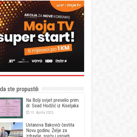
a ste propustili
Na Bolji svijet preselio prim.
dr. Sead Hodžić iz Kiseljaka
13. Aprila 2025.
Ustanova Bakovići čestita
Novu godinu: Želje za
zdravlje, sreću i uspjeh