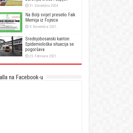
31. Decembra 2024.
Na Bolji svijet preselio Faik
Memija iz Fojnice
9. Novembra 2021.
Srednjobosanski kanton:
Epidemiološka situacija se
pogoršava
25. Februara 2021.
lla na Facebook-u