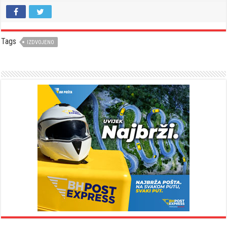
Tags
IZDVOJENO