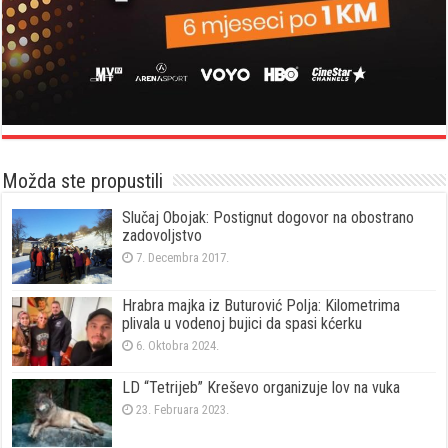
Možda ste propustili
Slučaj Obojak: Postignut dogovor na obostrano
zadovoljstvo
7. Decembra 2017.
Hrabra majka iz Buturović Polja: Kilometrima
plivala u vodenoj bujici da spasi kćerku
6. Oktobra 2024.
LD “Tetrijeb” Kreševo organizuje lov na vuka
23. Februara 2023.