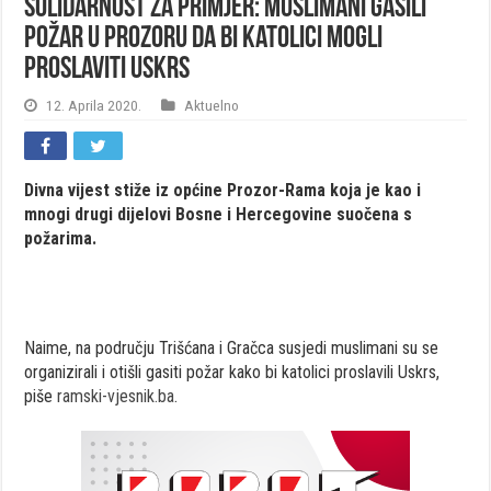
Solidarnost za primjer: Muslimani gasili
požar u Prozoru da bi katolici mogli
proslaviti Uskrs
12. Aprila 2020.
Aktuelno
Divna vijest stiže iz općine Prozor-Rama koja je kao i
mnogi drugi dijelovi Bosne i Hercegovine suočena s
požarima.
Naime, na području Trišćana i Gračca susjedi muslimani su se
organizirali i otišli gasiti požar kako bi katolici proslavili Uskrs,
piše
ramski-vjesnik.ba
.