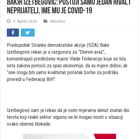
Bakir Izetbegović: Postoji samo jedan rival i
neprijatelj, ime mu je Covid-19
3. Aprila 2020.
Aktuelno
Predsjednik Stranke demokratske akcije (SDA) Bakir
Izetbegović rekao je u razgovoru za “Dnevni avaz”,
komentirajući predložene mjere Vlade Federacije koje se tiču
seta zakona pomoći za spas ekonomije, da su mjere dobre, ali
“one mogu biti samo kvalitetan početak borbe za podršku
privredi u Federaciji BiH”.
Izetbegović nam je rekao da je ovim mjerama skinut znatan dio
tereta koji realni sektor sigurno ne bi mogao nositi u situaciji
ovako obimne blokade.