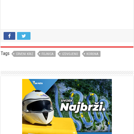
Tags
CRVENI KRIZ
FOJNICA
IZDVOJENO
KORONA