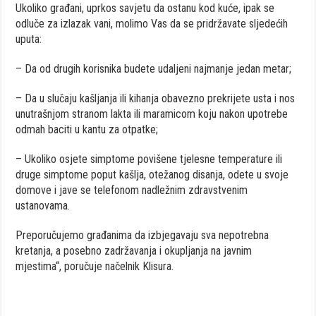
Ukoliko građani, uprkos savjetu da ostanu kod kuće, ipak se
odluče za izlazak vani, molimo Vas da se pridržavate sljedećih
uputa:
– Da od drugih korisnika budete udaljeni najmanje jedan metar;
– Da u slučaju kašljanja ili kihanja obavezno prekrijete usta i nos
unutrašnjom stranom lakta ili maramicom koju nakon upotrebe
odmah baciti u kantu za otpatke;
– Ukoliko osjete simptome povišene tjelesne temperature ili
druge simptome poput kašlja, otežanog disanja, odete u svoje
domove i jave se telefonom nadležnim zdravstvenim
ustanovama.
Preporučujemo građanima da izbjegavaju sva nepotrebna
kretanja, a posebno zadržavanja i okupljanja na javnim
mjestima“, poručuje načelnik Klisura.