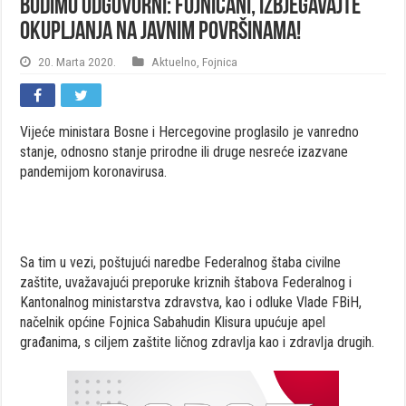
BUDIMO ODGOVORNI: Fojničani, izbjegavajte
okupljanja na javnim površinama!
20. Marta 2020.
Aktuelno
,
Fojnica
Vijeće ministara Bosne i Hercegovine proglasilo je vanredno
stanje, odnosno stanje prirodne ili druge nesreće izazvane
pandemijom koronavirusa.
Sa tim u vezi, poštujući naredbe Federalnog štaba civilne
zaštite, uvažavajući preporuke kriznih štabova Federalnog i
Kantonalnog ministarstva zdravstva, kao i odluke Vlade FBiH,
načelnik općine Fojnica Sabahudin Klisura upućuje apel
građanima, s ciljem zaštite ličnog zdravlja kao i zdravlja drugih.