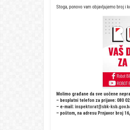
Stoga, ponovo vam objavljujemo broj i ko
Molimo građane da sve uočene nepravi
– besplatni telefon za prijave: 080 0
– e-mail:
inspektorat@sbk-ksb.gov.b
– poštom, na adresu Prnjavor broj 16,