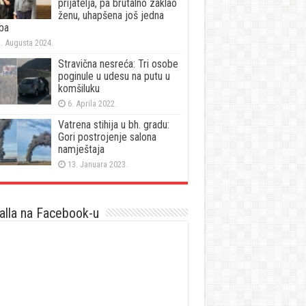
prijatelja, pa brutalno zaklao
ženu, uhapšena još jedna
ba
. Augusta 2024.
Stravična nesreća: Tri osobe
poginule u udesu na putu u
komšiluku
6. Aprila 2022.
Vatrena stihija u bh. gradu:
Gori postrojenje salona
namještaja
13. Januara 2023.
lla na Facebook-u