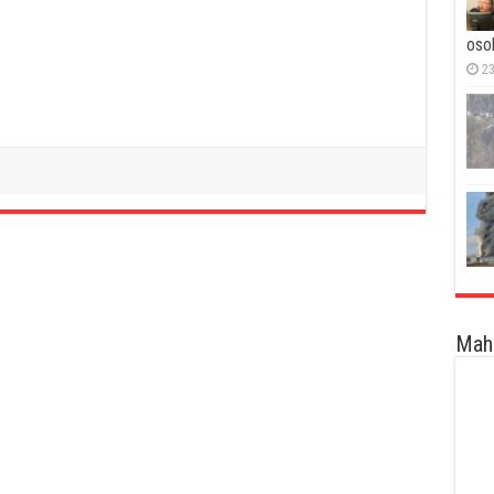
oso
23
Maha