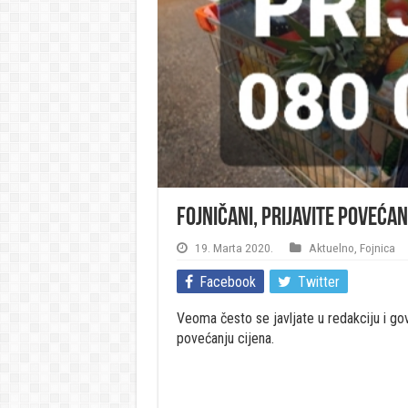
Fojničani, PRIJAVITE povećan
19. Marta 2020.
Aktuelno
,
Fojnica
Facebook
Twitter
Veoma često se javljate u redakciju i go
povećanju cijena.