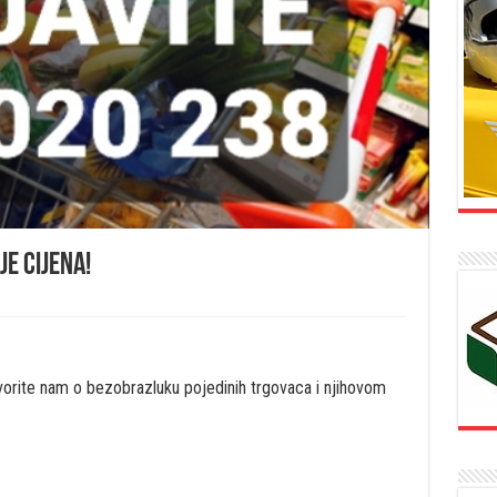
je cijena!
vorite nam o bezobrazluku pojedinih trgovaca i njihovom