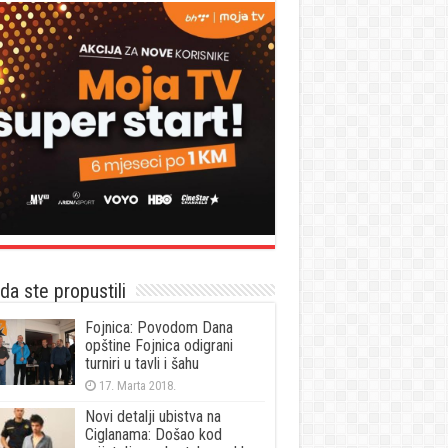
a ste propustili
Fojnica: Povodom Dana
opštine Fojnica odigrani
turniri u tavli i šahu
17. Marta 2018.
Novi detalji ubistva na
Ciglanama: Došao kod