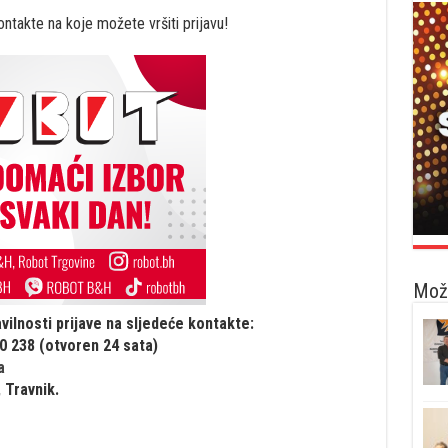
ntakte na koje možete vršiti prijavu!
Možd
lnosti prijave na sljedeće kontakte:
20 238 (otvoren 24 sata)
a
 Travnik.