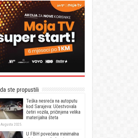
a ste propustili
Teška nesreća na autoputu
kod Sarajeva: Učestvovala
četiri vozila, pričinjena velika
materijalna šteta
 Augusta 2025.
U FBiH povećana minimalna