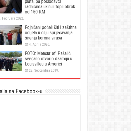
plata, pa poslodavci
radnicima ukinuli topli obrok
od 150 KM
. Februara 2022.
Fojničani počeli šiti i zaštitna
odijela u cilju sprječavanja
širenja korona virusa
4. Aprila 2020.
FOTO: Mensur ef. Pašalić
svečano otvorio džamiju u
Louisvilleu u Americi
22. Septembra 2019.
lla na Facebook-u