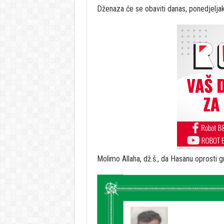
Dženaza će se obaviti danas, ponedjeljak
Molimo Allaha, dž.š., da Hasanu oprosti g