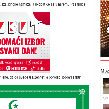
, iza ikindije namaza, a ukopat će se u haremu Pazarnice.
Možd
rijehe, da ga uvede u Džennet, a porodici podari sabur.
3.