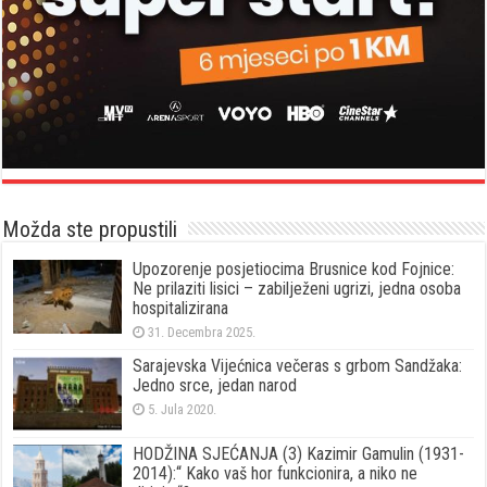
Možda ste propustili
Upozorenje posjetiocima Brusnice kod Fojnice:
Ne prilaziti lisici – zabilježeni ugrizi, jedna osoba
hospitalizirana
31. Decembra 2025.
Sarajevska Vijećnica večeras s grbom Sandžaka:
Jedno srce, jedan narod
5. Jula 2020.
HODŽINA SJEĆANJA (3) Kazimir Gamulin (1931-
2014):“ Kako vaš hor funkcionira, a niko ne