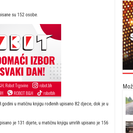
upisane su 152 osobe.
Možd
8.godini u matičnu knjigu rođenih upisano 82 djece, dok je u
pisano je 131 dijete, u matičnu knjigu umrlih upisano je 156