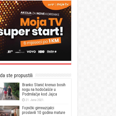
a ste propustili
Branko Stanić krenuo bosih
nogu na hodočašće u
Podmilačje kod Jajca
21. Juna 2021.
Fojnički gimnazijalci
proslavili 10 godina mature