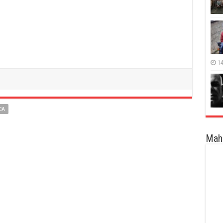
14
CA
Maha