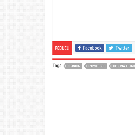
Facebook
Twitter
Podijeli
Tags
FOJNICA
IZDVOJENO
OPSTINA FOJNI