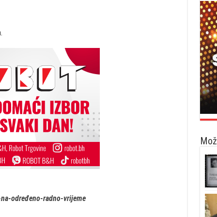
.
Možd
-na-određeno-radno-vrijeme