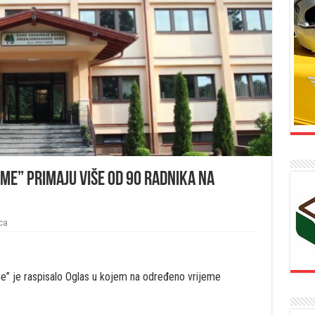
me” primaju više od 90 radnika na
ca
 je raspisalo Oglas u kojem na određeno vrijeme