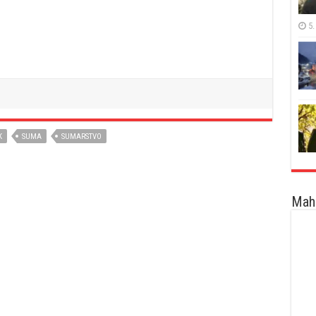
5.
K
SUMA
SUMARSTVO
Maha