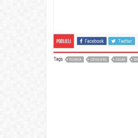
Facebook
Twitter
Podijeli
Tags
FOJNICA
IZDVOJENO
OGLAS
SB