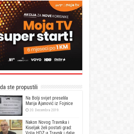
a ste propustili
Na Bolji svijet preselila
Marija Ajanović iz Fojnice
20. Decembra 2019.
Nakon Novog Travnika i
Kiseljak želi postati grad:
Volja HDZ-a Travnik i dalje