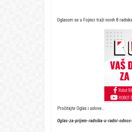
Oglasom se u Fojnici traži novih 8 radnika
Pročitajte Oglas i uslove…
Oglas-za-prijem-radnika-u-radni-odnos