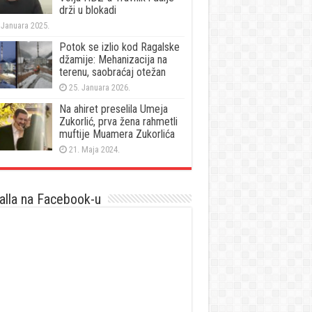
drži u blokadi
 Januara 2025.
Potok se izlio kod Ragalske
džamije: Mehanizacija na
terenu, saobraćaj otežan
25. Januara 2026.
Na ahiret preselila Umeja
Zukorlić, prva žena rahmetli
muftije Muamera Zukorlića
21. Maja 2024.
lla na Facebook-u