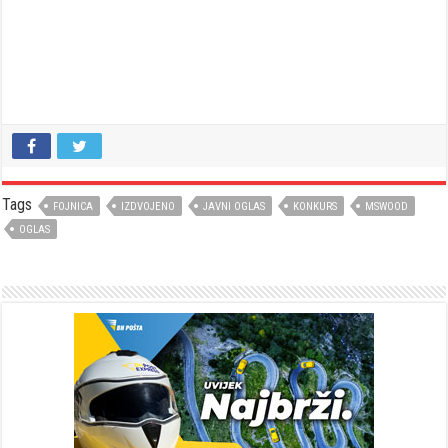
Tags
FOJNICA
IZDVOJENO
JAVNI OGLAS
KONKURS
MSWOOD
OGLAS