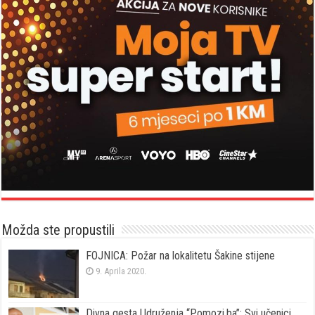
Možda ste propustili
FOJNICA: Požar na lokalitetu Šakine stijene
9. Aprila 2020.
Divna gesta Udruženja “Pomozi.ba”: Svi učenici