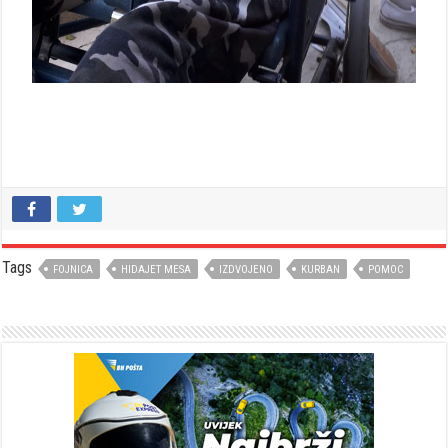
Tags
FOJNICA
HIDAJET MESA
IZDVOJENO
KURBAN
POMOC