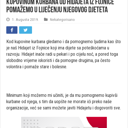
Kupovinom kurbana od Hidajeta iz Fojnice
pomažemo u liječenju njegovog djeteta
1. Augusta 2019.
Nekategorisano
Kod kupovine kurbana gledamo i da pomognemo ljudima kao što
je naš Hidajet iz Fojnice koji ima dijete sa poteškoćama u
razvoju. Hidajet inače radi u pekari i po cijelu noć, a pored toga
slobodno vrijeme iskoristi i da pomogne drugima, pa često
volontira i pomaže stare i bolesne.
Minimum koji možemo mi učiniti, je da mu pomognemo kupivši
kurbane od njega, s tim da uopšte ne morate ići preko naše
organizacije, već se sami možete javiti Hidajetu i dogovoriti sve.