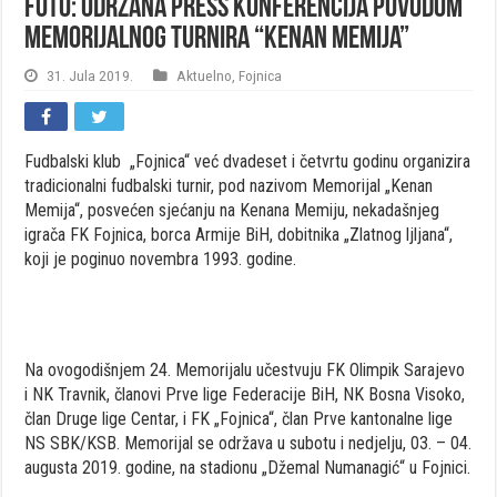
FOTO: Održana press konferencija povodom
Memorijalnog turnira “Kenan Memija”
31. Jula 2019.
Aktuelno
,
Fojnica
Fudbalski klub „Fojnica“ već dvadeset i četvrtu godinu organizira
tradicionalni fudbalski turnir, pod nazivom Memorijal „Kenan
Memija“, posvećen sjećanju na Kenana Memiju, nekadašnjeg
igrača FK Fojnica, borca Armije BiH, dobitnika „Zlatnog ljljana“,
koji je poginuo novembra 1993. godine.
Na ovogodišnjem 24. Memorijalu učestvuju FK Olimpik Sarajevo
i NK Travnik, članovi Prve lige Federacije BiH, NK Bosna Visoko,
član Druge lige Centar, i FK „Fojnica“, član Prve kantonalne lige
NS SBK/KSB. Memorijal se održava u subotu i nedjelju, 03. – 04.
augusta 2019. godine, na stadionu „Džemal Numanagić“ u Fojnici.