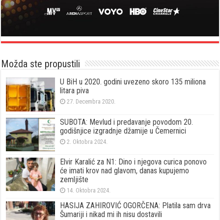
Možda ste propustili
U BiH u 2020. godini uvezeno skoro 135 miliona
litara piva
27. Decembra 2020.
SUBOTA: Mevlud i predavanje povodom 20.
godišnjice izgradnje džamije u Čemernici
2. Oktobra 2024.
Elvir Karalić za N1: Dino i njegova curica ponovo
će imati krov nad glavom, danas kupujemo
zemljište
14. Oktobra 2024.
HASIJA ZAHIROVIĆ OGORČENA: Platila sam drva
Šumariji i nikad mi ih nisu dostavili