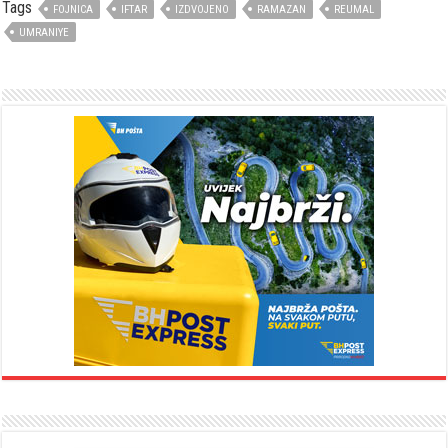
Tags
FOJNICA
IFTAR
IZDVOJENO
RAMAZAN
REUMAL
UMRANIYE