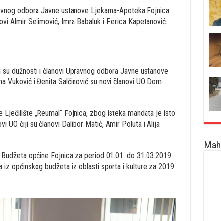
Upravnog odbora Javne ustanove Ljekarna-Apoteka Fojnica
vi Almir Selimović, Imra Babaluk i Perica Kapetanović.
i su dužnosti i članovi Upravnog odbora Javne ustanove
na Vuković i Đenita Salčinović su novi članovi UO Dom
Lječilište „Reumal“ Fojnica, zbog isteka mandata je isto
i UO čiji su članovi Dalibor Matić, Amir Poluta i Alija
Maha
nju Budžeta općine Fojnica za period 01.01. do 31.03.2019.
a iz općinskog budžeta iz oblasti sporta i kulture za 2019.