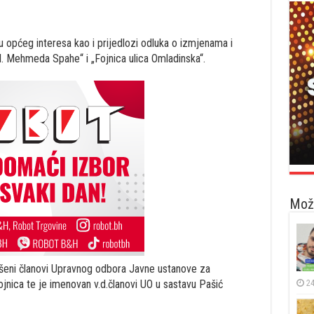
ju općeg interesa kao i prijedlozi odluka o izmjenama i
. Mehmeda Spahe“ i „Fojnica ulica Omladinska“.
Možd
ešeni članovi Upravnog odbora Javne ustanove za
24
jnica te je imenovan v.d.članovi UO u sastavu Pašić