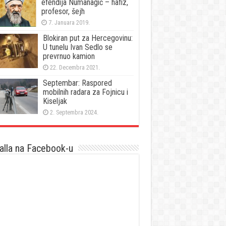
efendija Numanagić – hafiz,
profesor, šejh
7. Januara 2019.
Blokiran put za Hercegovinu:
U tunelu Ivan Sedlo se
prevrnuo kamion
22. Decembra 2021.
Septembar: Raspored
mobilnih radara za Fojnicu i
Kiseljak
2. Septembra 2024.
lla na Facebook-u