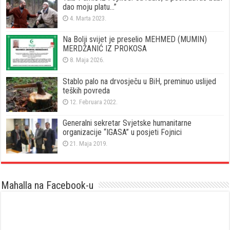
dao moju platu…”
4. Marta 2023.
Na Bolji svijet je preselio MEHMED (MUMIN)
MERDŽANIĆ IZ PROKOSA
8. Maja 2026.
Stablo palo na drvosječu u BiH, preminuo uslijed
teških povreda
12. Februara 2022.
Generalni sekretar Svjetske humanitarne
organizacije “IGASA” u posjeti Fojnici
21. Maja 2019.
Mahalla na Facebook-u