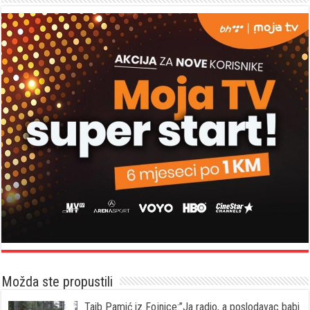
Možda ste propustili
Taib Pamić iz Fojnice:”Ja radio, a poslodavac babi