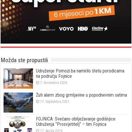
Možda ste propustili
Udruženje Pomozi.ba namirilo štetu porodicama
na području Fojnice
7. Novembra 2024.
Žuti alarm zbog grmljavine u popodnevnim satima
17. Septembra 2021.
FOJNICA: Svečano obilježavanje godišnjice
Udruženja “Prosvjetitelj” – tim Fojnica
17. Aprila 2019.