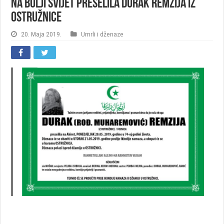
Na Bolji svijet preselila Durak Remzija iz
Ostružnice
20. Maja 2019.
Umrli i dženaze