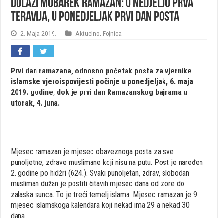
DOLAZI MUBAREK RAMAZAN: U NEDJELJU PRVA
TERAVIJA, U PONEDJELJAK PRVI DAN POSTA
2. Maja 2019.
Aktuelno
,
Fojnica
Prvi dan ramazana, odnosno početak posta za vjernike
islamske vjeroispovijesti počinje u ponedjeljak, 6. maja
2019. godine, dok je prvi dan Ramazanskog bajrama u
utorak, 4. juna.
Mjesec ramazan je mjesec obaveznoga posta za sve
punoljetne, zdrave muslimane koji nisu na putu. Post je naređen
2. godine po hidžri (624.). Svaki punoljetan, zdrav, slobodan
musliman dužan je postiti čitavih mjesec dana od zore do
zalaska sunca. To je treći temelj islama. Mjesec ramazan je 9.
mjesec islamskoga kalendara koji nekad ima 29 a nekad 30
dana.