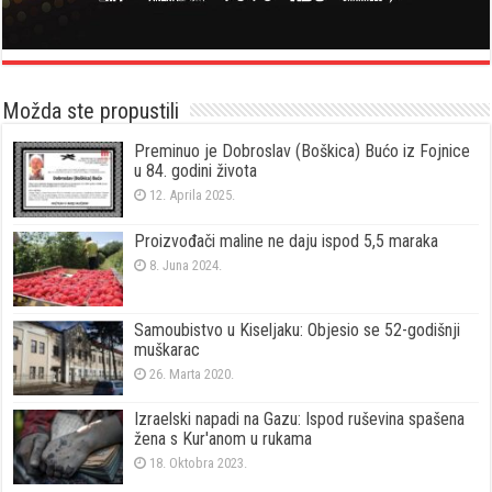
Možda ste propustili
Preminuo je Dobroslav (Boškica) Bućo iz Fojnice
u 84. godini života
12. Aprila 2025.
Proizvođači maline ne daju ispod 5,5 maraka
8. Juna 2024.
Samoubistvo u Kiseljaku: Objesio se 52-godišnji
muškarac
26. Marta 2020.
Izraelski napadi na Gazu: Ispod ruševina spašena
žena s Kur'anom u rukama
18. Oktobra 2023.