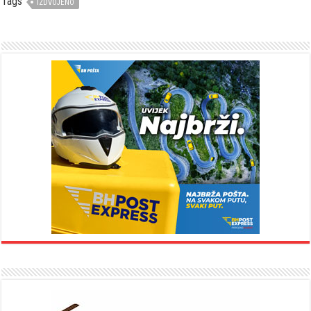
Tags
IZDVOJENO