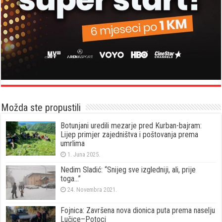
Možda ste propustili
Botunjani uredili mezarje pred Kurban-bajram:
Lijep primjer zajedništva i poštovanja prema
umrlima
1. Juna 2025.
Nedim Sladić: “Snijeg sve izgledniji, ali, prije
toga…”
24. Novembra 2021.
Fojnica: Završena nova dionica puta prema naselju
Lučice–Potoci