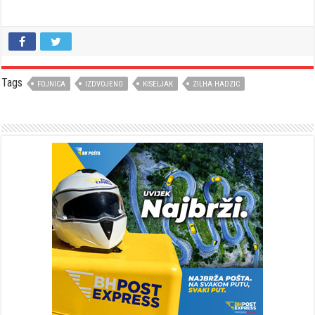
Tags
FOJNICA
IZDVOJENO
KISELJAK
ZILHA HADZIC