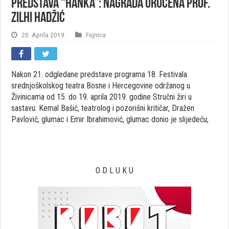
Predstava “HANKA”: Nagrada uručena prof.
Zilhi Hadžić
20. Aprila 2019.
Fojnica
Nakon 21. odgledane predstave programa 18. Festivala
srednjoškolskog teatra Bosne i Hercegovine održanog u
Živinicama od 15. do 19. aprila 2019. godine Stručni žiri u
sastavu: Kemal Bašić, teatrolog i pozorišni kritičar, Dražen
Pavlović, glumac i Emir Ibrahimović, glumac donio je slijedeću,
O D L U K U