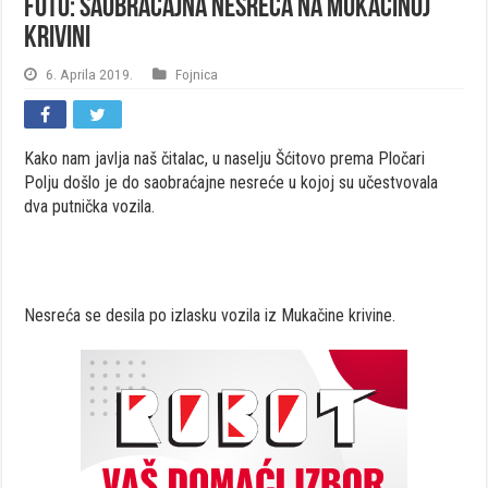
FOTO: Saobraćajna nesreća na Mukačinoj
krivini
6. Aprila 2019.
Fojnica
Kako nam javlja naš čitalac, u naselju Šćitovo prema Pločari
Polju došlo je do saobraćajne nesreće u kojoj su učestvovala
dva putnička vozila.
Nesreća se desila po izlasku vozila iz Mukačine krivine.