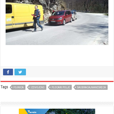
Tags
FOJNICA
IZDVOJENO
PLOCARI POLJE
SAOBRACAJNANESRECA