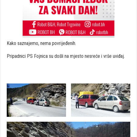
Kako saznajemo, nema povrijeđenih.
Pripadnici PS Fojnica su došli na mjesto nesreće i vrše uviđaj.