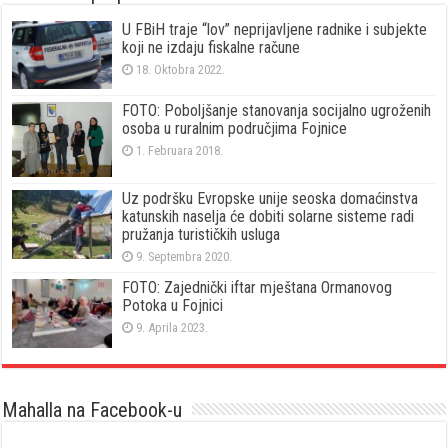
U FBiH traje “lov” neprijavljene radnike i subjekte
koji ne izdaju fiskalne račune
18. Oktobra 2022.
FOTO: Poboljšanje stanovanja socijalno ugroženih
osoba u ruralnim područjima Fojnice
1. Februara 2018.
Uz podršku Evropske unije seoska domaćinstva
katunskih naselja će dobiti solarne sisteme radi
pružanja turističkih usluga
9. Septembra 2020.
FOTO: Zajednički iftar mještana Ormanovog
Potoka u Fojnici
9. Aprila 2023.
Mahalla na Facebook-u