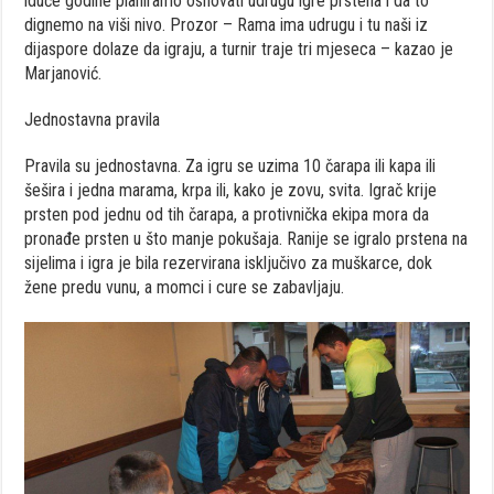
iduće godine planiramo osnovati udrugu igre prstena i da to
dignemo na viši nivo. Prozor – Rama ima udrugu i tu naši iz
dijaspore dolaze da igraju, a turnir traje tri mjeseca – kazao je
Marjanović.
Jednostavna pravila
Pravila su jednostavna. Za igru se uzima 10 čarapa ili kapa ili
šešira i jedna marama, krpa ili, kako je zovu, svita. Igrač krije
prsten pod jednu od tih čarapa, a protivnička ekipa mora da
pronađe prsten u što manje pokušaja. Ranije se igralo prstena na
sijelima i igra je bila rezervirana isključivo za muškarce, dok
žene predu vunu, a momci i cure se zabavljaju.