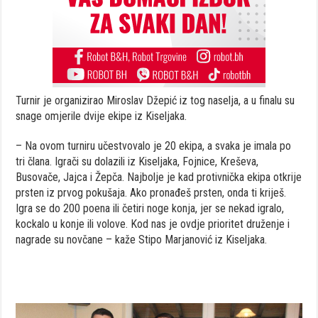
Turnir je organizirao Miroslav Džepić iz tog naselja, a u finalu su
snage omjerile dvije ekipe iz Kiseljaka.
– Na ovom turniru učestvovalo je 20 ekipa, a svaka je imala po
tri člana. Igrači su dolazili iz Kiseljaka, Fojnice, Kreševa,
Busovače, Jajca i Žepča. Najbolje je kad protivnička ekipa otkrije
prsten iz prvog pokušaja. Ako pronađeš prsten, onda ti kriješ.
Igra se do 200 poena ili četiri noge konja, jer se nekad igralo,
kockalo u konje ili volove. Kod nas je ovdje prioritet druženje i
nagrade su novčane – kaže Stipo Marjanović iz Kiseljaka.