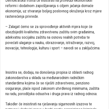
Demokratska fronta će insistirati na provedbi ekonomskih
reformi i dodatnom zapošljavanju s ciljem jačanja domaće
ekonomije, uz stvaranje boljeg poslovnog okruženja kroz mjere
rasterećenja privrede.
– Zalagat ćemo se za sprovođenje aktivnih mjera koje će
obezbijediti kvalitetnu zdravstvenu zaštitu svim građanima,
adekvatnu socijalnu zaštitu na osnovu realnih potreba te
povećati ulaganje u nauku, obrazovanje, istraživanje, razvoj,
inovacije, tehnologije, kulturu i sport – navodi se u zaključcima.
Insistira se, dodaju, na donošenju propisa iz oblasti radnog
zakonodavstva u skladu sa međunarodnim radničkim
standardima kojima će se riješiti zdravstveno, penziono
osiguranje, plaće ispod zakonom utvrđenog minimuma, zaštita
na radu, porodiljska odsustva i druga prava iz radnog odnosa.
Također će insistirati na rješavanju sigurnosnih izazova te