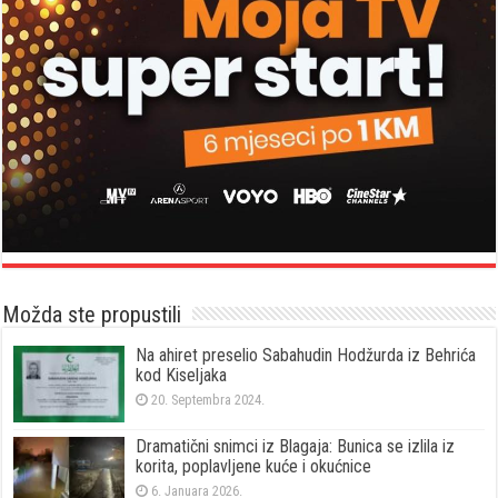
Možda ste propustili
Na ahiret preselio Sabahudin Hodžurda iz Behrića
kod Kiseljaka
20. Septembra 2024.
Dramatični snimci iz Blagaja: Bunica se izlila iz
korita, poplavljene kuće i okućnice
6. Januara 2026.