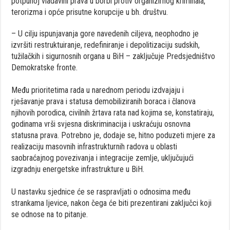
potpunoj vladavini prava u borbi protiv organizirnog kriminala,
terorizma i opće prisutne korupcije u bh. društvu.
– U cilju ispunjavanja gore navedenih ciljeva, neophodno je
izvršiti restruktuiranje, redefiniranje i depolitizaciju sudskih,
tužilačkih i sigurnosnih organa u BiH – zaključuje Predsjedništvo
Demokratske fronte.
Među prioritetima rada u narednom periodu izdvajaju i
rješavanje prava i statusa demobiliziranih boraca i članova
njihovih porodica, civilnih žrtava rata nad kojima se, konstatiraju,
godinama vrši svjesna diskriminacija i uskraćuju osnovna
statusna prava. Potrebno je, dodaje se, hitno poduzeti mjere za
realizaciju masovnih infrastrukturnih radova u oblasti
saobraćajnog povezivanja i integracije zemlje, uključujući
izgradnju energetske infrastrukture u BiH.
U nastavku sjednice će se raspravljati o odnosima među
strankama ljevice, nakon čega će biti prezentirani zaključci koji
se odnose na to pitanje.