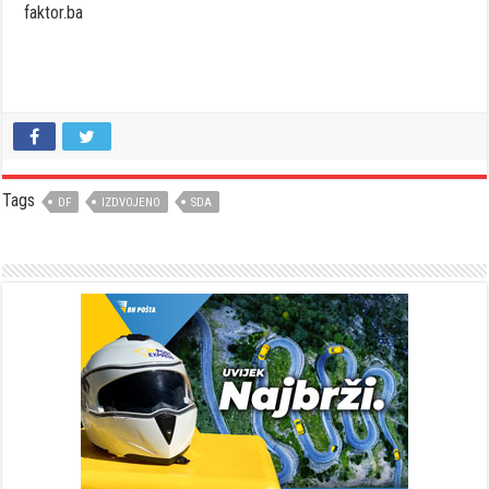
faktor.ba
Tags
DF
IZDVOJENO
SDA