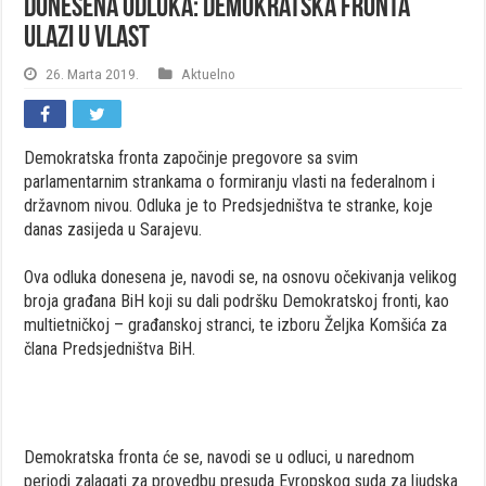
Donesena odluka: Demokratska fronta
ulazi u vlast
26. Marta 2019.
Aktuelno
Demokratska fronta započinje pregovore sa svim
parlamentarnim strankama o formiranju vlasti na federalnom i
državnom nivou. Odluka je to Predsjedništva te stranke, koje
danas zasijeda u Sarajevu.
Ova odluka donesena je, navodi se, na osnovu očekivanja velikog
broja građana BiH koji su dali podršku Demokratskoj fronti, kao
multietničkoj – građanskoj stranci, te izboru Željka Komšića za
člana Predsjedništva BiH.
Demokratska fronta će se, navodi se u odluci, u narednom
periodi zalagati za provedbu presuda Evropskog suda za ljudska