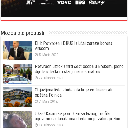
Možda ste propustili
BiH: Potvrđen i DRUGI slučaj zaraze korona
virusom
5. Marta 2020.
Potvrđen uzrok smrti šest osoba u Brčkom, jedno
dijete u teškom stanju na respiratoru
24. Oktobra 2021.
Objavljena lista studenata koje će finansirati
opština Fojnica
7. Maja 2019.
Užas! Kasim se javio ženi sa lažnog profila
ugovorio sastanak, ona došla, on je zatim prebio
14. Oktobra 2024.