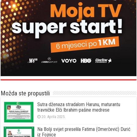
Možda ste propustili
Sutra dženaza stradalom Harunu, maturantu
travničke Elči Ibrahim-pašine medrese
20. Aprila 2025.
Na Bolji svijet preselila Fatima (Omerčević) Durić
iz Fojnice