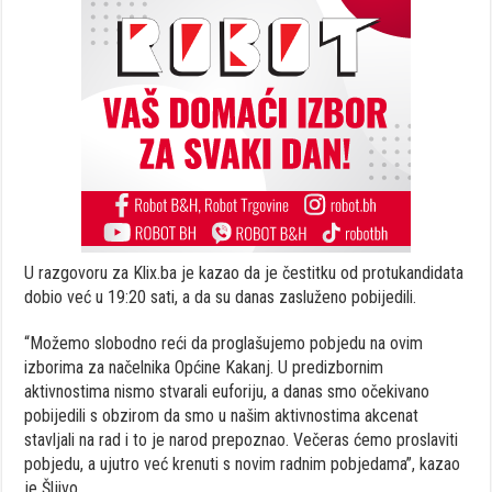
U razgovoru za Klix.ba je kazao da je čestitku od protukandidata
dobio već u 19:20 sati, a da su danas zasluženo pobijedili.
“Možemo slobodno reći da proglašujemo pobjedu na ovim
izborima za načelnika Općine Kakanj. U predizbornim
aktivnostima nismo stvarali euforiju, a danas smo očekivano
pobijedili s obzirom da smo u našim aktivnostima akcenat
stavljali na rad i to je narod prepoznao. Večeras ćemo proslaviti
pobjedu, a ujutro već krenuti s novim radnim pobjedama”, kazao
je Šljivo.