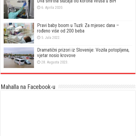
Dva smrtna slučaja od korona virusa u BiH
6. Aprila 2020.
Pravi baby boom u Tuzli: Za mjesec dana –
rođeno više od 200 beba
5. Jula 2022.
Dramatični prizori iz Slovenije: Vozila potopljena,
vjetar nosio krovove
28. Augusta 2023.
Mahalla na Facebook-u