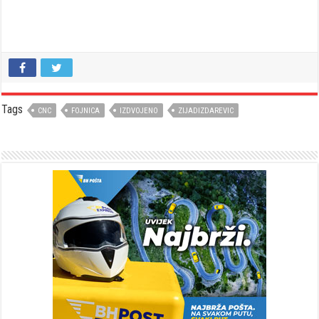
Tags
CNC
FOJNICA
IZDVOJENO
ZIJADIZDAREVIC