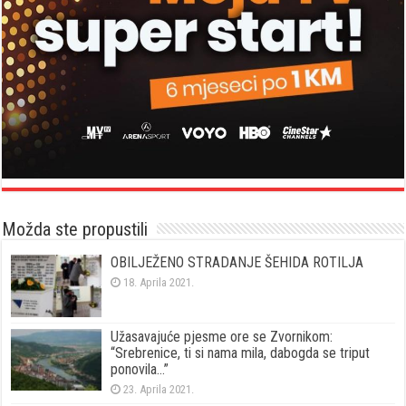
Možda ste propustili
OBILJEŽENO STRADANJE ŠEHIDA ROTILJA
18. Aprila 2021.
Užasavajuće pjesme ore se Zvornikom:
“Srebrenice, ti si nama mila, dabogda se triput
ponovila…”
23. Aprila 2021.