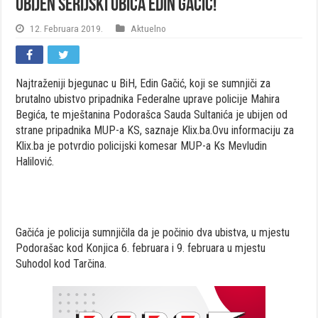
Ubijen serijski ubica Edin Gačić!
12. Februara 2019.
Aktuelno
Najtraženiji bjegunac u BiH, Edin Gačić, koji se sumnjiči za
brutalno ubistvo pripadnika Federalne uprave policije Mahira
Begića, te mještanina Podorašca Sauda Sultanića je ubijen od
strane pripadnika MUP-a KS, saznaje Klix.ba.Ovu informaciju za
Klix.ba je potvrdio policijski komesar MUP-a Ks Mevludin
Halilović.
Gačića je policija sumnjičila da je počinio dva ubistva, u mjestu
Podorašac kod Konjica 6. februara i 9. februara u mjestu
Suhodol kod Tarčina.