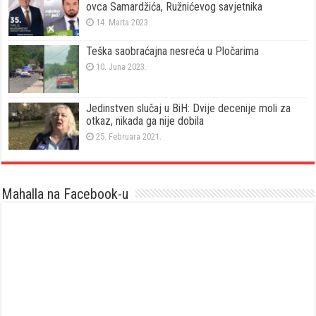
ovca Samardžića, Ružnićevog savjetnika
14. Marta 2023.
Teška saobraćajna nesreća u Pločarima
10. Juna 2023.
Jedinstven slučaj u BiH: Dvije decenije moli za
otkaz, nikada ga nije dobila
25. Februara 2021.
Mahalla na Facebook-u