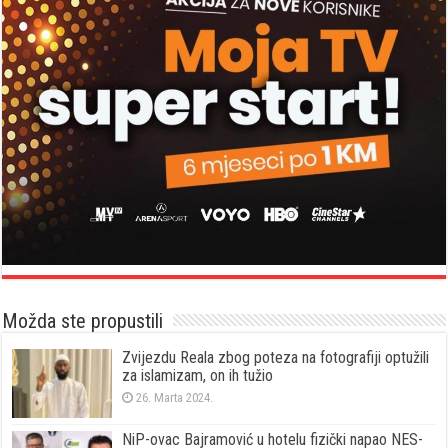
Možda ste propustili
Zvijezdu Reala zbog poteza na fotografiji optužili
za islamizam, on ih tužio
26. Marta 2024.
NiP-ovac Bajramović u hotelu fizički napao NES-