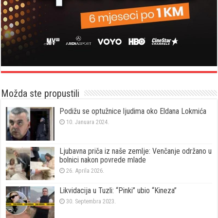
Možda ste propustili
Podižu se optužnice ljudima oko Eldana Lokmića
10. Januara 2024.
Ljubavna priča iz naše zemlje: Venčanje održano u
bolnici nakon povrede mlade
26. Aprila 2026.
Likvidacija u Tuzli: “Pinki” ubio “Kineza”
30. Septembra 2023.