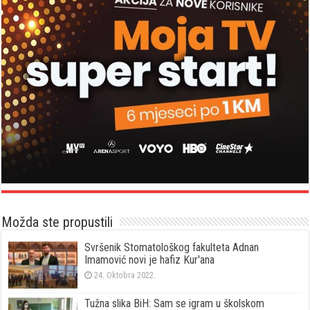
Možda ste propustili
Svršenik Stomatološkog fakulteta Adnan
Imamović novi je hafiz Kur'ana
24. Oktobra 2022.
Tužna slika BiH: Sam se igram u školskom