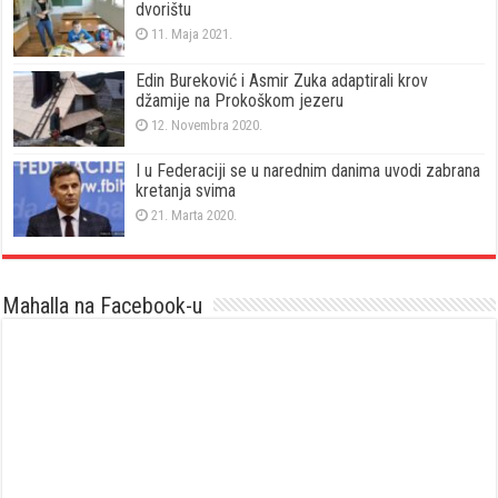
dvorištu
11. Maja 2021.
Edin Bureković i Asmir Zuka adaptirali krov
džamije na Prokoškom jezeru
12. Novembra 2020.
I u Federaciji se u narednim danima uvodi zabrana
kretanja svima
21. Marta 2020.
Mahalla na Facebook-u