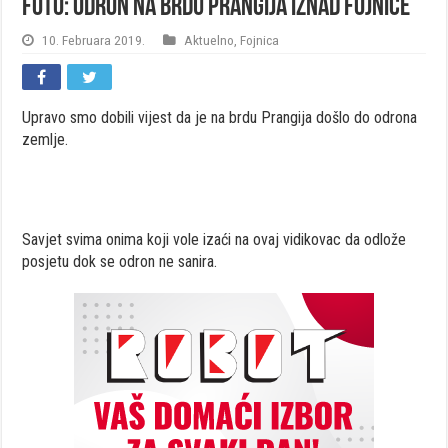
FOTO: Odron na brdu Prangija iznad Fojnice
10. Februara 2019.
Aktuelno
,
Fojnica
Upravo smo dobili vijest da je na brdu Prangija došlo do odrona
zemlje.
Savjet svima onima koji vole izaći na ovaj vidikovac da odlože
posjetu dok se odron ne sanira.