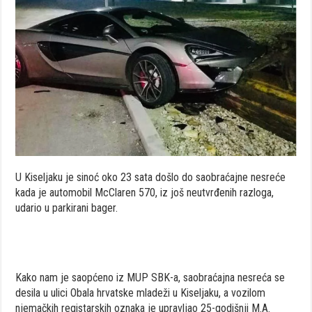
U Kiseljaku je sinoć oko 23 sata došlo do saobraćajne nesreće
kada je automobil McClaren 570, iz još neutvrđenih razloga,
udario u parkirani bager.
Kako nam je saopćeno iz MUP SBK-a, saobraćajna nesreća se
desila u ulici Obala hrvatske mladeži u Kiseljaku, a vozilom
njemačkih registarskih oznaka je upravljao 25-godišnji M.A.