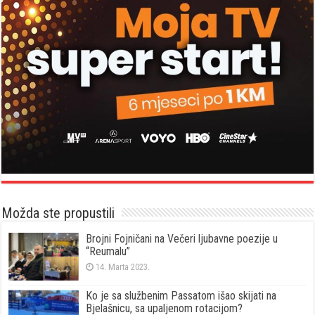
Možda ste propustili
Brojni Fojničani na Večeri ljubavne poezije u
“Reumalu”
14. Marta 2023.
Ko je sa službenim Passatom išao skijati na
Bjelašnicu, sa upaljenom rotacijom?