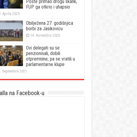
Pošte primao drogu skank,
FUP ga otkrio i uhapsio
. Aprila 2025.
Obilježena 27. godišnjica
borbi za Jasikovicu
14. Novembra 2020.
Ovi delegati su se
penzionisali, dobili
otpremnine, pa se vratili u
parlamentarne klupe
. Septembra 2021.
lla na Facebook-u