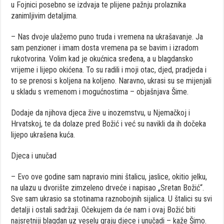
u Fojnici posebno se izdvaja te plijene pažnju prolaznika
zanimljivim detaljima.
– Nas dvoje ulažemo puno truda i vremena na ukrašavanje. Ja
sam penzioner i imam dosta vremena pa se bavim i izradom
rukotvorina. Volim kad je okućnica sređena, a u blagdansko
vrijeme i lijepo okićena. To su radili i moji otac, djed, pradjeda i
to se prenosi s koljena na koljeno. Naravno, ukrasi su se mijenjali
u skladu s vremenom i mogućnostima – objašnjava Šime.
Dodaje da njihova djeca žive u inozemstvu, u Njemačkoj i
Hrvatskoj, te da dolaze pred Božić i već su navikli da ih dočeka
lijepo ukrašena kuća.
Djeca i unučad
– Evo ove godine sam napravio mini štalicu, jaslice, okitio jelku,
na ulazu u dvorište zimzeleno drveće i napisao „Sretan Božić“.
Sve sam ukrasio sa stotinama raznobojnih sijalica. U štalici su svi
detalji i ostali sadržaji. Očekujem da će nam i ovaj Božić biti
najsretniji blagdan uz veselu graju djece i unučadi – kaže Šimo.