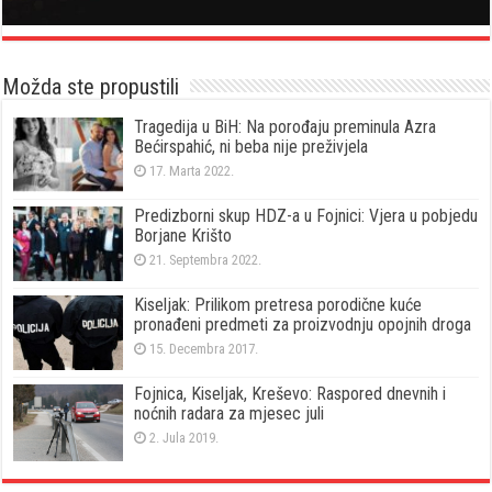
Možda ste propustili
Tragedija u BiH: Na porođaju preminula Azra
Bećirspahić, ni beba nije preživjela
17. Marta 2022.
Predizborni skup HDZ-a u Fojnici: Vjera u pobjedu
Borjane Krišto
21. Septembra 2022.
Kiseljak: Prilikom pretresa porodične kuće
pronađeni predmeti za proizvodnju opojnih droga
15. Decembra 2017.
Fojnica, Kiseljak, Kreševo: Raspored dnevnih i
noćnih radara za mjesec juli
2. Jula 2019.