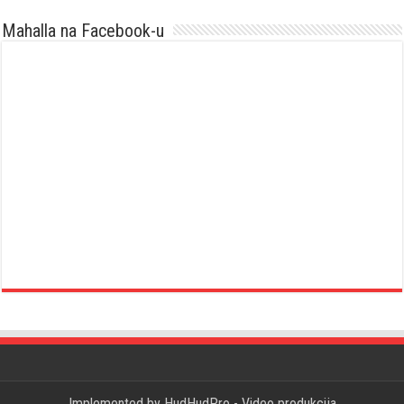
Mahalla na Facebook-u
Implemented by
HudHudPro - Video produkcija